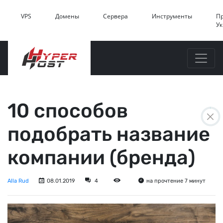
VPS
Домены
Сервера
Инструменты
П
У
10 способов
подобрать название
компании (бренда)
Alla Rud
08.01.2019
4
на прочтение 7 минут