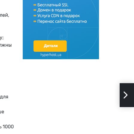
лей,
у;
олжны
Что 
 для
ше
ь 1000