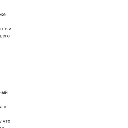
 же
сть и
шего
вный
а в
у что