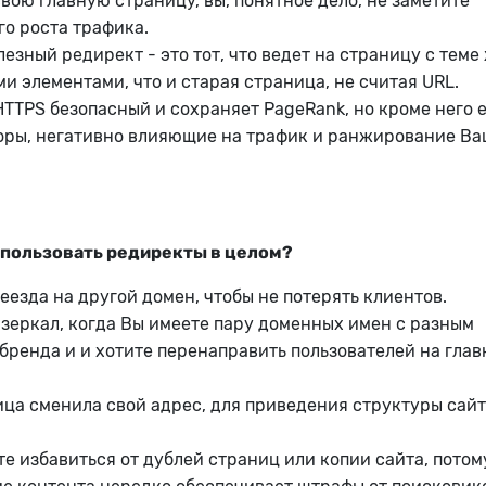
вою главную страницу, вы, понятное дело, не заметите
го роста трафика.
езный редирект - это тот, что ведет на страницу с теме
и элементами, что и старая страница, не считая URL.
TTPS безопасный и сохраняет PageRank, но кроме него е
оры, негативно влияющие на трафик и ранжирование Ва
спользовать редиректы в целом?
еезда на другой домен, чтобы не потерять клиентов.
 зеркал, когда Вы имеете пару доменных имен с разным
бренда и и хотите перенаправить пользователей на гла
ица сменила свой адрес, для приведения структуры сайт
е избавиться от дублей страниц или копии сайта, потом