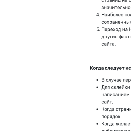
страниц на с
значительно
Наиболее пол
сохраненным
Переход на H
другие факт
сайта.
Когда следует и
В случае пер
Для склейки
написанием 
сайт.
Когда стран
порядок.
Когда желает