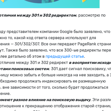
отличия между 301 и 302 редиректом
, рассмотрю по
оду представителем компании Google было заявлено, что
жно то, какой код ответа сервера используют для
ения — 301/302/307. Все они передают PageRank страни
ут. Также было заявлено, что все 300-ые редиректы пер
лее детально об этом в
предыдущей статье
.
отличие между 301 и 302 редирект
в восприятии исход
отами поисковых систем
. 301 дает сигнал поисковику, ч
ницу можно забыть и больше никогда на нее заходить, а 
еобходимо продолжать индексировать ее размещенную
 вне зависимости от того, сколько будет продолжаться
ение.
имеют разное влияние на поисковую выдачу
. Эти разл
 отношение к прекращению отображения старой страни