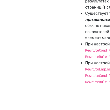
результатах 
страниц (в с
Существует
при использ
обычно нака
показателей 
элемент черн
При настрой
RewriteCond 
RewriteRule 
При настройк
RewriteEngin
RewriteCond 
RewriteRule 