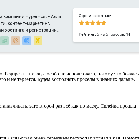
Оцените статью:
а компании HyperHost - Алла
ти: контент-маркетинг,
ам хостинга и регистрации
Рейтинг:
5
из
5
Голосов:
14
алист компании HyperHost.UA