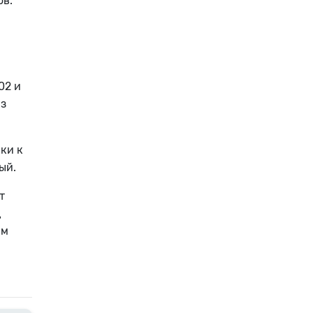
ов.
02 и
из
ки к
ый.
т
д
ам