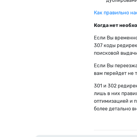
дублировани
Как правильно на
Когда нет необх
Если Вы временно
307 коды редирек
поисковой выдачи
Если Вы переезжа
вам перейдет не т
301 и 302 редире
лишь в них прави
оптимизацией и п
более детально в