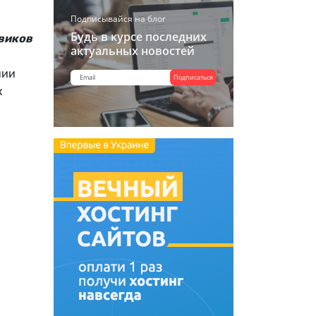
Подписывайся на блог
Будь в курсе последних
овиков
актуальных новостей
нии
Подписаться
к