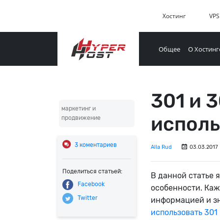
Хостинг
VPS
Общее
О Хостинг
301 и 
маркетинг и
исполь
продвижение
3
коментариев
Alla Rud
03.03.2017
Поделиться статьей:
В данной статье 
Facebook
особенности. Каж
Twitter
информацией и зн
использовать 301 