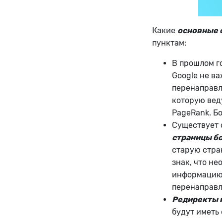
Какие
основные 
пунктам:
В прошлом г
Google не ва
перенаправл
которую вед
PageRank. Бо
Существует 
страницы б
старую стра
знак, что н
информацию,
перенаправл
Редиректы 
будут иметь