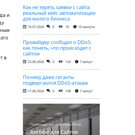
Как не терять заявки с сайта:
реальный кейс автоматизации
да и
для малого бизнеса
ду
10.07.2026
0
76
10 минуты
ьным
дого
Провайдер сообщил о DDoS:
как понять, что происходит с
сайтом
т в
23.06.2026
0
120
7 минут
Почему даже гиганты
подвергаются DDoS-атакам
17.06.2026
0
108
7 минут
Переходи на сайт HyperHost
Хостинг для Сайтов