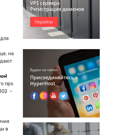
VPS сервера
Регистрация доменов
Перейти
 для
це, на
едают
Будем на связи
ной
Присоединяйтесь к
HyperHost
то про
302 –
ичия
цы в