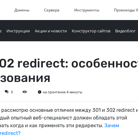
Домены
Сервера
Инструменты
Промокоды 
е
Инструкции
Акции и новости
Конструктор сайтов
Видеоблог
302 redirect: особенно
зования
3
на прочтение 4 минуты
я рассмотрю основные отличия между 301 и 302 redirect 
дый опытный веб-специалист должен обладать этой
ать когда и как применять эти редиректы.
Зачем
redirect?