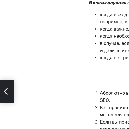
В каких случаях
когда исходн
например, ес
когда важно
когда необх
в случае, е
и дальше ин
когда не кр
Абсолютно в
SEO.
Как правило
метод для н
Если вы при