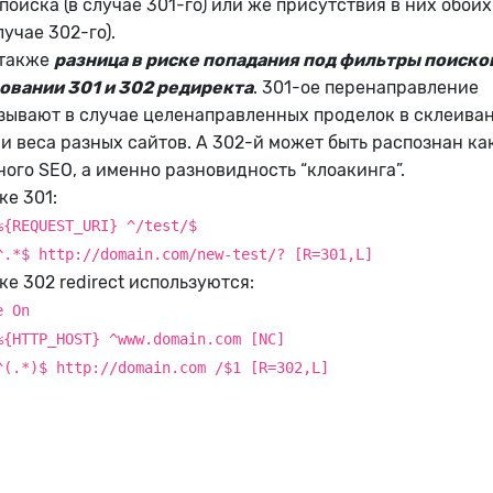
поиска (в случае 301-го) или же присутствия в них обоих
лучае 302-го).
 также
разница в риске попадания под фильтры поиск
овании 301 и 302 редиректа
. 301-ое перенаправление
зывают в случае целенаправленных проделок в склеива
и веса разных сайтов. А 302-й может быть распознан ка
ого SEO, а именно разновидность “клоакинга”.
ке 301:
%{REQUEST_URI} ^/test/$
^.*$ http://domain.com/new-test/? [R=301,L]
е 302 redirect используются:
e On
%{HTTP_HOST} ^www.domain.com [NC]
^(.*)$ http://domain.com /$1 [R=302,L]