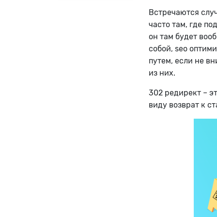
Встречаются случ
часто там, где по
он там будет вооб
собой, seo оптим
путем, если не в
из них.
302 редирект – э
виду возврат к с