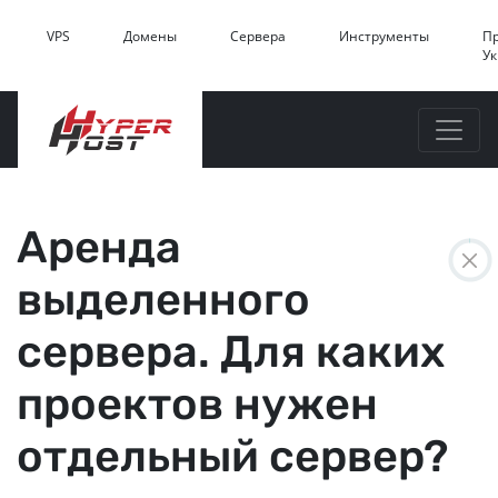
VPS
Домены
Сервера
Инструменты
П
У
Аренда
выделенного
сервера. Для каких
проектов нужен
отдельный сервер?