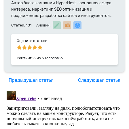
Автор блога компании HyperHost - основная сфера
интереса: маркетинг, SEO оптимизация и
продвижение, разработка сайтов и инструментов.
Специалист компании HyperHost.UA с 2014 года.
Статей: 181
Ачивки:
Ранее преподаватель экономических наук в ТНЕУ,
автор научных публикаций а также статей и
монографий в соавторстве. Почта для прямой связи
Оцените статью:
yurii.pr@hyperhost.ua
Рейтинг:
5
из
5
Голосов:
6
Предыдущая статья
Следующая статья