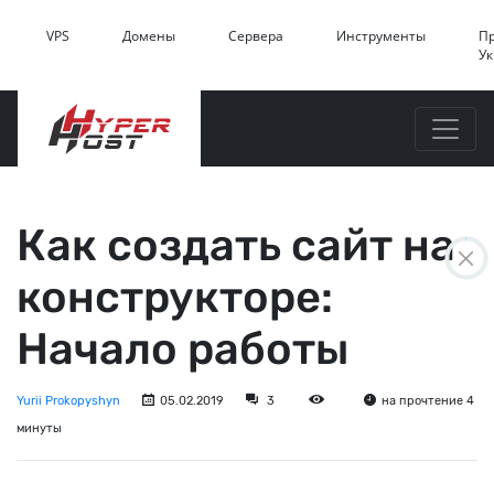
VPS
Домены
Сервера
Инструменты
П
У
Как создать сайт на
конструкторе:
Начало работы
Yurii Prokopyshyn
05.02.2019
3
на прочтение 4
минуты