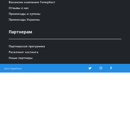
Вакансии компании ГиперХост
Отзывы о нас
Промокоды и купоны
Промокоды Украины
Партнерам
Партнерская программа
Реселлинг хостинга
Наши партнеры
Блог HyperHost