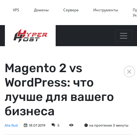
VPS
Домены
Сервера
Инструменты
П
У
Magento 2 vs
WordPress: что
лучше для вашего
бизнеса
Alla Rud
18.07.2019
5
на прочтение 3 минуты