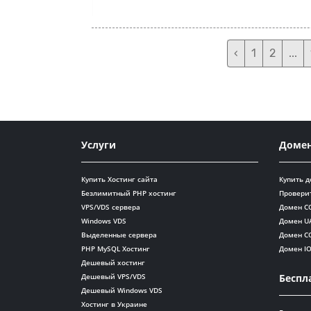
‹
1
2
...
Услуги
Доме
Купить Хостинг сайта
Купить 
Безлимитный PHP хостинг
Провери
VPS/VDS сервера
Домен C
Windows VDS
Домен U
Выделенные сервера
Домен C
PHP MySQL Хостинг
Домен I
Дешевый хостинг
Дешевый VPS/VDS
Беспл
Дешевый Windows VDS
Хостинг в Украине