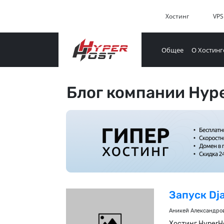
Хостинг
VPS
Общее
О Хостинг
Блог компании Hype
Запуск Dj
Аникей Александро
Хостинг HyperH