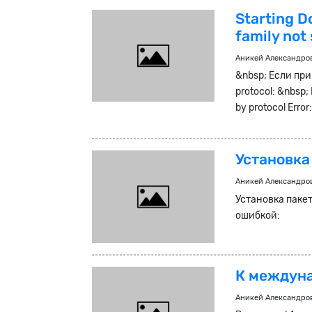
Starting D
family not
Аникей Александро
&nbsp; Если при
protocol: &nbsp; E
by protocol Error:
Установка 
Аникей Александро
Установка пакет
ошибкой:
К междуна
Аникей Александро