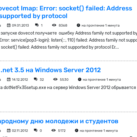
ovecot Imap: Error: socket() failed: Address
 supported by protocol
в
09.01.2013
1
8368
на прочтение 1 минута
 запуске dovecot получаете ошибку Address family not supported b
rror: service(pop3-login): listen(::, 110) failed: Address family not supp
 socket() failed: Address family not supported by protocol Er...
.net 3.5 на Windows Server 2012
в
14.12.2012
32
5530
на прочтение 1 минута
а dotNetFx35setup.exe на сервер Windows Server 2012 обрывается
родному дню молодежи и студентов
в
02.11.2012
0
5172
на прочтение 1 минута