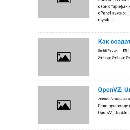
своих тарифах 
cPanel нужно: 1
mysite...
Как созда
Serhii Petruk
1
&nbsp; &nbsp; &
OpenVZ: Un
Аникей Александро
Если при входе
OpenVZ: Unable t