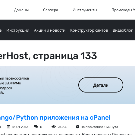
Домены
Сервера
Инструменты
Промокоды 
е
Инструкции
Акции и новости
Конструктор сайтов
Видеоблог
rHost, страница 133
ango/Python приложения на cPanel
в
18.01.2013
0
3084
на прочтение 1 минута
ost предлагает возможность размещать Ваши проекты Django на