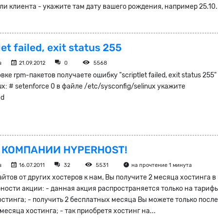
ли клиента - укажите там дату вашего рождения, например 25.10.
et failed, exit status 255
в
21.09.2012
0
5568
ке rpm-пакетов получаете ошибку "scriptlet failed, exit status 255"
x: # setenforce 0 в файле /etc/sysconfig/selinux укажите
ed
 КОМПАНИИ HYPERHOST!
в
16.07.2011
32
5531
на прочтение 1 минута
йтов от других хостеров к нам, Вы получите 2 месяца хостинга в
бности акции: - данная акция распространяется только на тариф
остинга; - получить 2 бесплатных месяца Вы можете только посл
месяца хостинга; - так приобретя хостинг на...