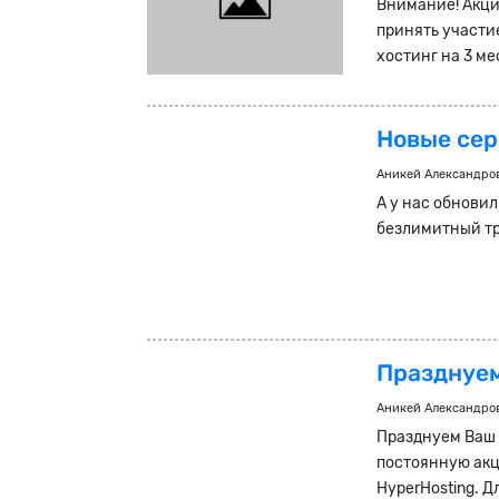
Внимание! Акци
принять участи
хостинг на 3 м
Новые сер
Аникей Александро
А у нас обнови
безлимитный тр
Празднуем
Аникей Александро
Празднуем Ваш 
постоянную акц
HyperHosting. Д