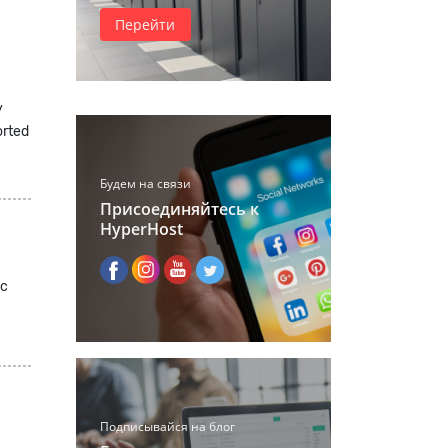
Перейти
y
orted
Будем на связи
Присоединяйтесь к
HyperHost
 с
Подписывайся на блог