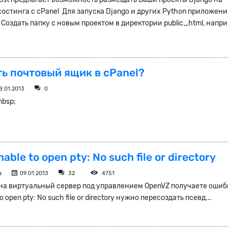
хостинга с cPanel Для запуска Django и других Python приложени
. Создать папку с новым проектом в директории public_html, напр
ть почтовый ящик в cPanel?
8.01.2013
0
nbsp;
able to open pty: No such file or directory
в
09.01.2013
32
4751
 на виртуальный сервер под управлением OpenVZ получаете ошиб
o open pty: No such file or directory нужно пересоздать псевд...