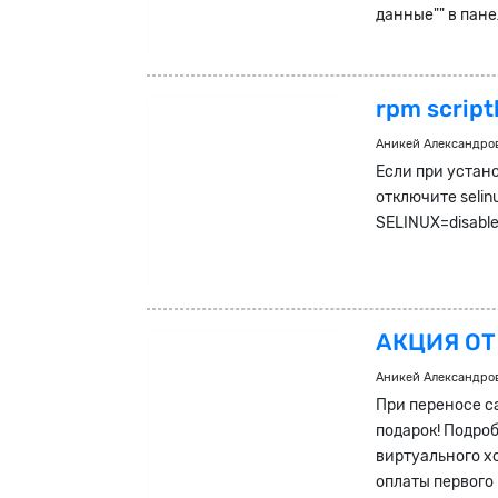
данные"" в пане
rpm scriptl
Аникей Александро
Если при установ
отключите selinu
SELINUX=disabl
АКЦИЯ ОТ
Аникей Александро
При переносе са
подарок! Подро
виртуального х
оплаты первого 