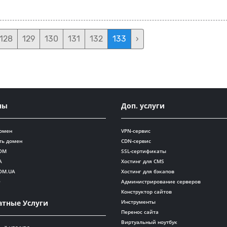
128
129
130
131
132
133
›
ны
Доп. услуги
домен
VPN-сервис
ть домен
CDN-сервис
OM
SSL-сертификаты
A
Хостинг для CMS
OM.UA
Хостинг для бэкапов
O
Администрирование серверов
Конструктор сайтов
Инструменты
атные Услуги
Перенос сайта
Виртуальный ноутбук