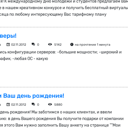
я! К международному дню молодежи и студентов предлагаем Ва
е в нашем креативном конкурсе и получить бесплатный виртуал
есяца по любому интересующему Вас тарифному плану
веры!
в
02.11.2012
0
5142
на прочтение 1 минута
лись конфигурации серверов: -большие мощности; -широкий и
афик; -любая ОС - какую
 Ваш день рождения!
в
02.11.2012
0
5880
день рождения! Мы заботимся о наших клиентах, и ввели
ию: в день Вашего рождения Вы получите подарки от компании
ля этого Вам нужно заполнить Вашу анкету на странице ""Мои