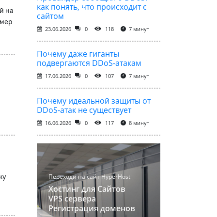
как понять, что происходит с
й на
сайтом
имер
23.06.2026
0
118
7 минут
Почему даже гиганты
подвергаются DDoS-атакам
17.06.2026
0
107
7 минут
Почему идеальной защиты от
DDoS-атак не существует
16.06.2026
0
117
8 минут
Переходи на сайт HyperHost
ку
Хостинг для Сайтов
VPS сервера
Регистрация доменов