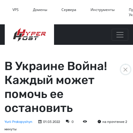
VPS
Домены
Сервера
Инструменты
П
У
В Украине Война!
Каждый может
помочь ее
остановить
Yurii Prokopyshyn
01.03.2022
0
на прочтение 2
минуты