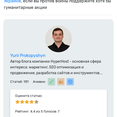
Украине
, если вы против войны поддержите хотя бы
гуманитарные акции
Yurii Prokopyshyn
Автор блога компании HyperHost - основная сфера
интереса: маркетинг, SEO оптимизация и
продвижение, разработка сайтов и инструментов.
Специалист компании HyperHost.UA с 2014 года.
Статей: 181
Ачивки:
Ранее преподаватель экономических наук в ТНЕУ,
автор научных публикаций а также статей и
монографий в соавторстве. Почта для прямой связи
Оцените статью:
yurii.pr@hyperhost.ua
Рейтинг:
4.4
из
5
Голосов:
7