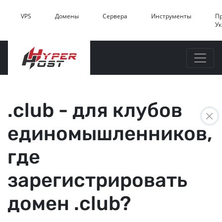
VPS
Домены
Сервера
Инструменты
П
У
.club - для клубов
единомышленников,
где
зарегистрировать
домен .club?