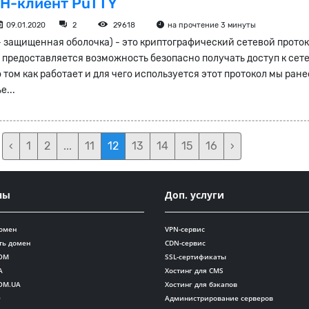
SH-клиент PuTTY
09.01.2020
2
29618
на прочтение 3 минуты
 - защищенная оболочка) - это криптографический сетевой проток
 предоставляется возможность безопасно получать доступ к сет
 том как работает и для чего используется этот протокол мы ране
е...
‹
1
2
...
11
12
13
14
15
16
›
ны
Доп. услуги
домен
VPN-сервис
ть домен
CDN-сервис
OM
SSL-сертификаты
A
Хостинг для CMS
OM.UA
Хостинг для бэкапов
O
Администрирование серверов