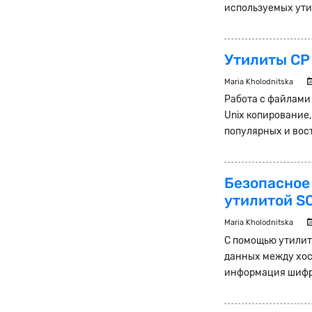
используемых утил
Утилиты CP
Maria Kholodnitska
Работа с файлами 
Unix копирование
популярных и вос
Безопасное
утилитой S
Maria Kholodnitska
С помощью утилит
данных между хос
информация шифру