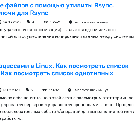
е файлов с помощью утилиты Rsync.
лючи для Rsync
04.03.2020
4
13662
на прочтение 6 минут
c, удаленная синхронизация) - является одной из часто
илитой для осуществления копирования данных между система
оцессами в Linux. Как посмотреть список
 Как посмотреть список однотипных
13.02.2020
2
13482
на прочтение 7 минут
амо по себе понятно, но в этой статье рассмотрим этот термин со
рирования серверов и управления процессами в Linux. Процесс
о последовательных событий/операций для выполнения той или
 работы н...