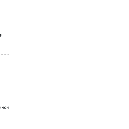
ми
 -
 иной