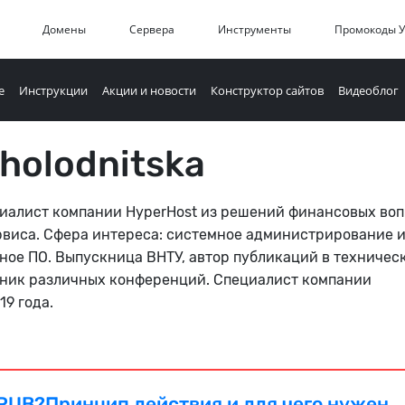
Домены
Сервера
Инструменты
Промокоды 
е
Инструкции
Акции и новости
Конструктор сайтов
Видеоблог
Kholodnitska
иалист компании HyperHost из решений финансовых во
рвиса. Сфера интереса: системное администрирование 
ое ПО. Выпускница ВНТУ, автор публикаций в техничес
тник различных конференций. Специалист компании
19 года.
GRUB?Принцип действия и для чего нужен