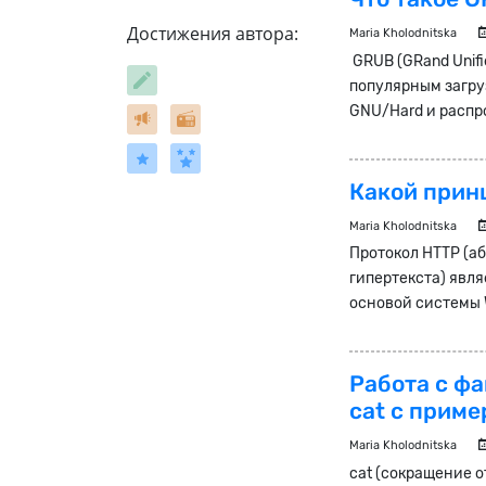
Достижения автора:
Maria Kholodnitska
GRUB (GRand Unifi
популярным загру
GNU/Hard и распро
Какой прин
Maria Kholodnitska
Протокол HTTP (абб
гипертекста) явля
основой системы W
Работа с фа
cat с прим
Maria Kholodnitska
cat (сокращение от