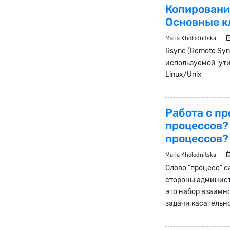
Копировани
Основные к
Maria Kholodnitska
Rsync (Remote Syn
используемой ут
Linux/Unix
Работа с пр
процессов?
процессов?
Maria Kholodnitska
Слово “процесс” с
стороны админист
это набор взаимн
задачи касательно