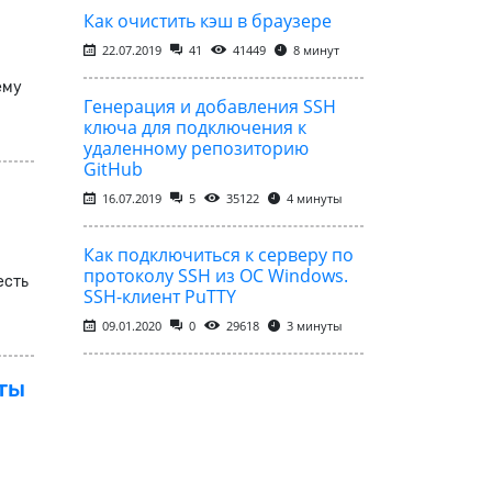
Как очистить кэш в браузере
22.07.2019
41
41449
8 минут
ему
Генерация и добавления SSH
ключа для подключения к
удаленному репозиторию
GitHub
16.07.2019
5
35122
4 минуты
Как подключиться к серверу по
протоколу SSH из ОС Windows.
есть
SSH-клиент PuTTY
09.01.2020
0
29618
3 минуты
иты