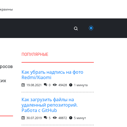
Украины
ПОПУЛЯРНЫЕ
просов
Как убрать надпись на фото
и
Redmi/Xiaomi
ких
19.08.2021
0
49428
1 минута
Как загрузить файлы на
удаленный репозиторий.
Работа с GitHub
30.07.2019
5
48872
5 минут