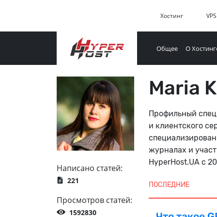
Хостинг
VPS
Общее
О Хостинг
Maria 
Профильный спец
и клиентского се
специализированн
журналах и учас
HyperHost.UA с 20
Написано статей:
221
ПОСЛЕДНИЕ
Просмотров статей:
1592830
Что такое 