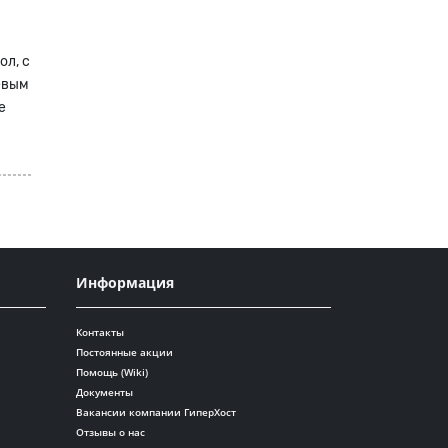
ол, с
евым
е
Информация
Контакты
Постоянные акции
Помощь (Wiki)
Документы
Вакансии компании ГиперХост
Отзывы о нас