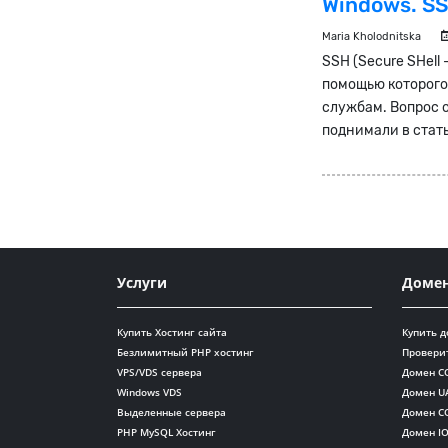
Windows. S
Maria Kholodnitska
SSH (Secure SHell
помощью которого
службам. Вопрос о
поднимали в стать
Услуги
Доме
Купить Хостинг сайта
Купить 
Безлимитный PHP хостинг
Провери
VPS/VDS сервера
Домен C
Windows VDS
Домен U
Выделенные сервера
Домен C
PHP MySQL Хостинг
Домен I