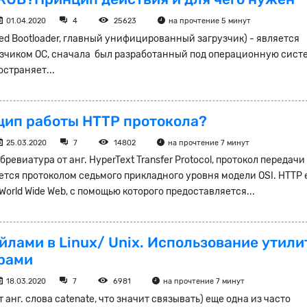
01.04.2020
4
25623
на прочтение 5 минут
ed Bootloader, главный унифицированный загрузчик) - является
зчиком ОС, сначала был разработанный под операционную сист
страняет...
цип работы HTTP протокола?
25.03.2020
7
14802
на прочтение 7 минут
ревиатура от анг. HyperText Transfer Protocol, протокол передачи
ется протоколом седьмого прикладного уровня модели OSI. HTTP 
orld Wide Web, с помощью которого предоставляется...
йлами в Linux/ Unix. Использование утил
ерами
18.03.2020
7
6981
на прочтение 7 минут
 анг. слова catenate, что значит связывать) еще одна из часто