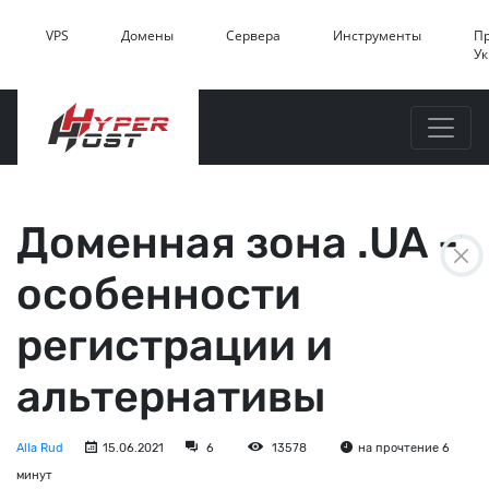
VPS
Домены
Сервера
Инструменты
П
У
Доменная зона .UA -
особенности
регистрации и
альтернативы
Alla Rud
15.06.2021
6
13578
на прочтение 6
минут