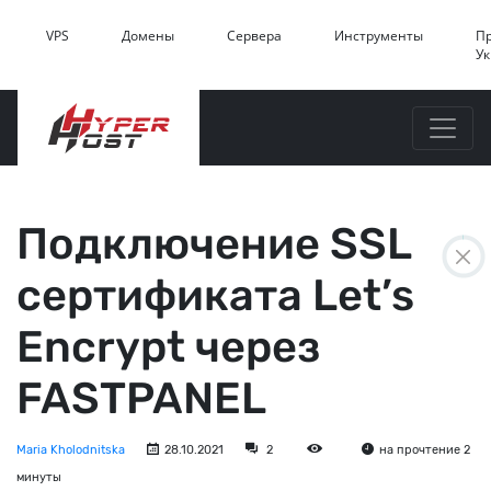
VPS
Домены
Сервера
Инструменты
П
У
Подключение SSL
сертификата Let’s
Encrypt через
FASTPANEL
Maria Kholodnitska
28.10.2021
2
на прочтение 2
минуты