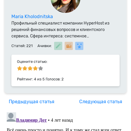
Maria Kholodnitska
Профильный специалист компании HyperHost из
решений финансовых вопросов и клиентского
сервиса. Сфера интереса: системное
администрирование и специализированное ПО.
Статей: 221
Ачивки:
Выпускница ВНТУ, автор публикаций в технических
журналах и участник различных конференций.
Специалист компании HyperHost.UA с 2019 года.
Оцените статью:
Рейтинг:
4
из
5
Голосов:
2
Предыдущая статья
Следующая статья