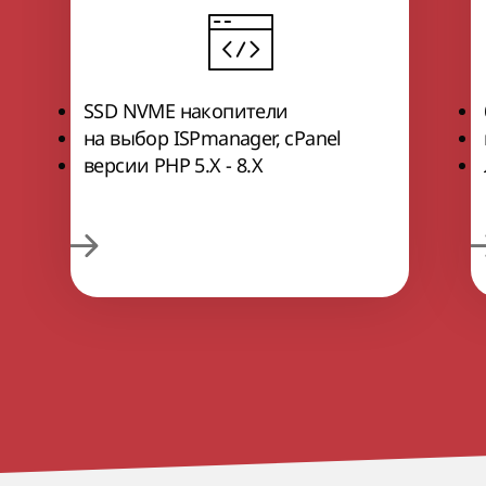
SSD NVME накопители
на выбор ISPmanager, cPanel
версии РНР 5.Х - 8.Х