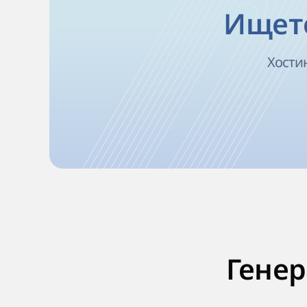
Ищете
Хостин
Генер