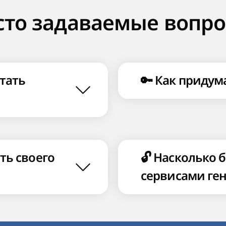
сто задаваемые вопро
тать
🔑 Как придум
ть своего
🔓 Насколько 
сервисами ге