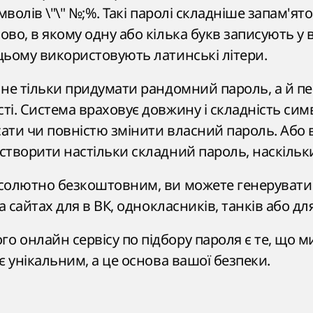
мволів \"\" №;%. Такі паролі складніше запам'ят
во, в якому одну або кілька букв записують у 
цьому використовують латинські літери.
 не тільки придумати рандомний пароль, а й п
і. Система враховує довжину і складність симв
ати чи повністю змінити власний пароль. Або
створити настільки складний пароль, наскільки
солютно безкоштовним, ви можете генерувати б
а сайтах для в ВК, однокласників, танків або дл
 онлайн сервісу по підбору пароля є те, що ми 
є унікальним, а це основа вашої безпеки.