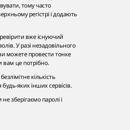
овувати, тому часто
верхньому регістрі і додають
еревірити вже існуючий
олів. У разі незадовільного
 ви можете провести тонке
 вам це потрібно.
езлімітне кількість
я будь-яких інших сервісів.
не зберігаємо паролі і