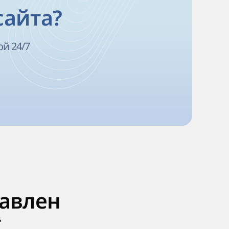
сайта?
ой 24/7
тавлен
т