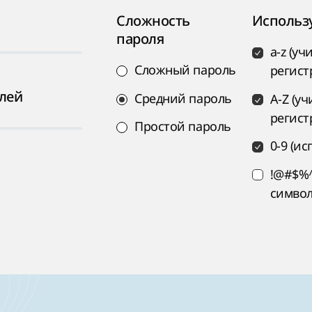
Сложность
Использ
пароля
a-z (у
Сложный пароль
регист
лей
Средний пароль
A-Z (у
регист
Простой пароль
0-9 (и
!@#$%^
символ