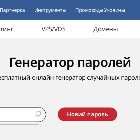
Партнерка
Инструменты
Промокоды Украины
тинг
VPS/VDS
Домены
Генератор паролей
есплатный онлайн генератор случайных парол
Новий пароль