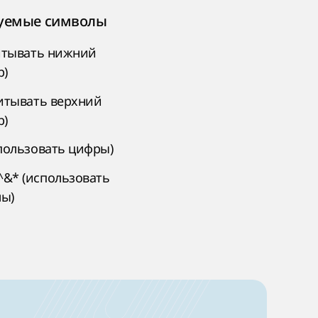
уемые символы
читывать нижний
р)
читывать верхний
р)
спользовать цифры)
&* (использовать
ы)