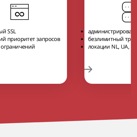
ый SSL
администрировани
й приоритет запросов
безлимитный тра
 ограничений
локации NL, UA, EU