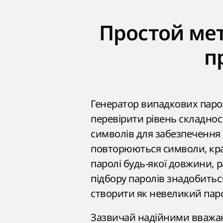
Простой ме
п
Генератор випадкових парол
перевірити рівень складнос
символів для забезпечення 
повторюються символи, кра
паролі будь-якої довжини, р
підбору паролів знадобитьс
створити як невеликий паро
Зазвичай надійними вважают