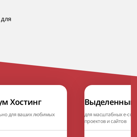
 для
м Хостинг
Выделенный 
ьно для ваших любимых
для масштабных e-co
проектов и сайтов