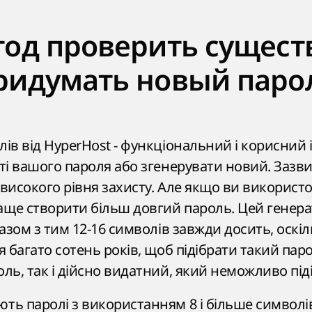
тод проверить сущес
ридумать новый паро
ів від HyperHost - функціональний і корисний 
ті вашого пароля або згенерувати новий. Зазви
високого рівня захисту. Але якщо ви використо
ще створити більш довгий пароль. Цей генер
азом з тим 12-16 символів завжди досить, оскіль
я багато сотень років, щоб підібрати такий па
ль, так і дійсно видатний, який неможливо під
ь паролі з використанням 8 і більше символів 