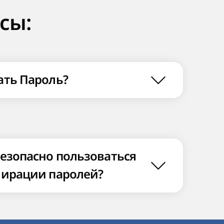
сы:
ать Пароль?
безопасно пользоваться
нирации паролей?