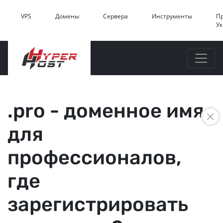
VPS
Домены
Сервера
Инструменты
П
У
.pro - доменное имя
для
профессионалов,
где
зарегистрировать