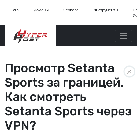
VPS
Домены
Сервера
Инструменты
П
У
Просмотр Setanta
Sports за границей.
Как смотреть
Setanta Sports через
VPN?