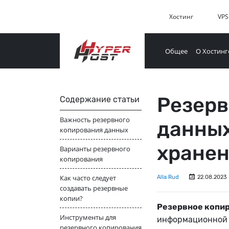
Хостинг
VPS
Общее
О Хостинг
Резерв
Содержание статьи
Важность резервного
данных
копирования данных
хране
Варианты резервного
копирования
Как часто следует
Alla Rud
22.08.2023
создавать резервные
копии?
Резервное копи
Инструменты для
информационной б
резервного копирования