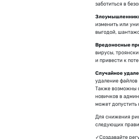
заботиться в без
Злоумышленник
изменить или уни
выгодой, шантажо
Вредоносные пр
вирусы, троянски
и привести к пот
Случайное удал
удаление файлов 
Также возможны о
новичков в админ
может допустить
Для снижения ри
следующих прави
✓Создавайте регу