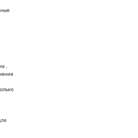
лные
и
я ,
анения
только
для