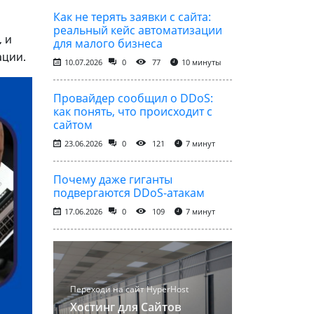
Как не терять заявки с сайта:
реальный кейс автоматизации
 и
для малого бизнеса
ации.
10.07.2026
0
77
10 минуты
Провайдер сообщил о DDoS:
как понять, что происходит с
сайтом
23.06.2026
0
121
7 минут
Почему даже гиганты
подвергаются DDoS-атакам
17.06.2026
0
109
7 минут
Переходи на сайт HyperHost
Хостинг для Сайтов