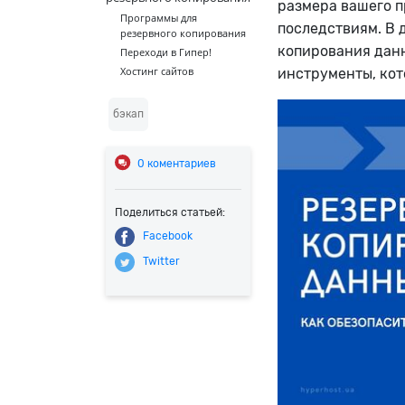
размера вашего п
Программы для
последствиям. В 
резервного копирования
копирования данн
Переходи в Гипер!
Хостинг сайтов
инструменты, ко
бэкап
0
коментариев
Поделиться статьей:
Facebook
Twitter