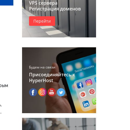
VPS сервера
Регистрация доменов
Перейти
Будем на связи
Присоединяйтесь к
HyperHost
орым
,
.