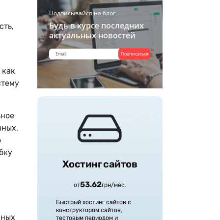
Подписывайся на блог
Будь в курсе последних
сть,
актуальных новостей
Подписаться
 как
стему
ьное
нных.
о
бку
Хостинг сайтов
53.62
от
грн
/
мес.
Быстрый хостинг сайтов с
конструктором сайтов,
сных
тестовым периодом и