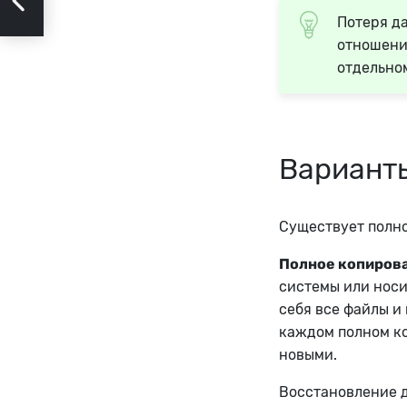
Потеря д
отношени
отдельном
Вариант
Существует полн
Полное копиров
системы или носи
себя все файлы и
каждом полном к
новыми.
Восстановление д