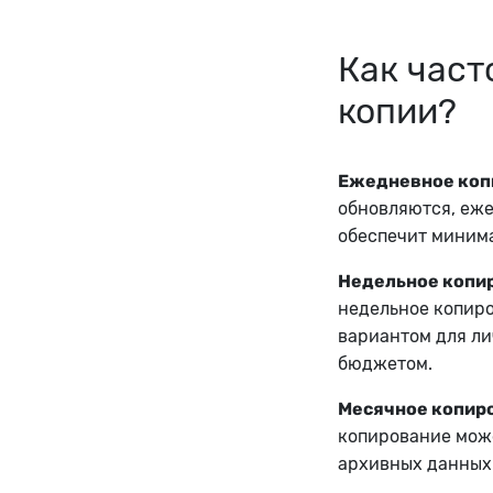
Как част
копии?
Ежедневное коп
обновляются, еж
обеспечит минима
Недельное копи
недельное копиро
вариантом для л
бюджетом.
Месячное копир
копирование може
архивных данных 