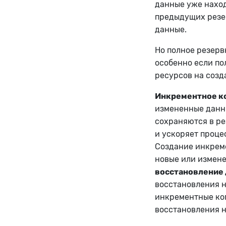
данные уже наход
предыдущих резер
данные.
Но полное резерв
особенно если по
ресурсов на созд
Инкрементное к
измененные данны
сохраняются в ре
и ускоряет проце
Создание инкреме
новые или измен
восстановление
восстановления н
инкрементные коп
восстановления н