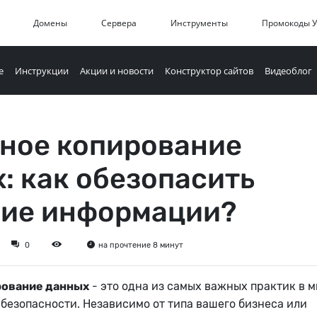
Домены
Сервера
Инструменты
Промокоды 
е
Инструкции
Акции и новости
Конструктор сайтов
Видеоблог
ное копирование
: как обезопасить
ние информации?
0
на прочтение 8 минут
рование данных
- это одна из самых важных практик в 
езопасности. Независимо от типа вашего бизнеса или