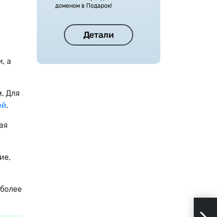
доменом в Подарок!
Детали
, а
. Для
ей
.
ая
ие,
 более
Деш