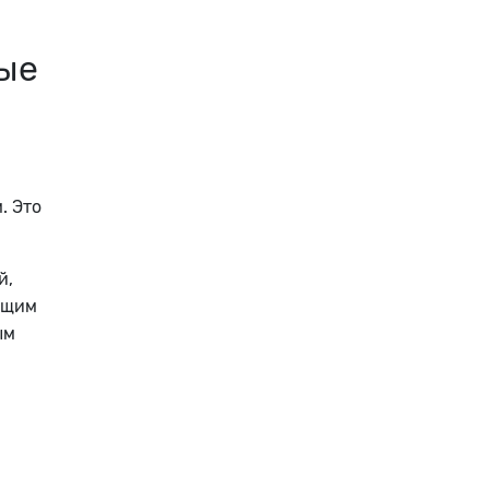
ные
. Это
й,
ящим
ым