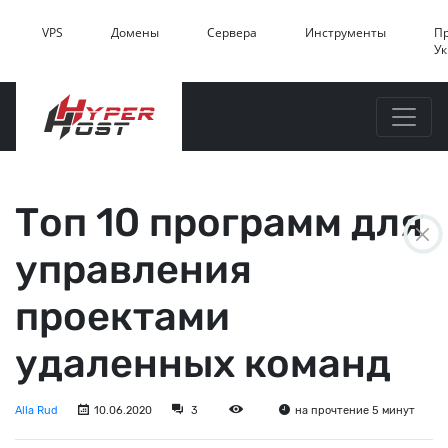
VPS
Домены
Сервера
Инструменты
П
У
Топ 10 программ для
управления
проектами
удаленных команд
Alla Rud
10.06.2020
3
на прочтение 5 минут