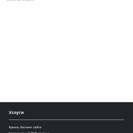
Услуги
Купить Хостинг сайта
Безлимитный PHP хостинг