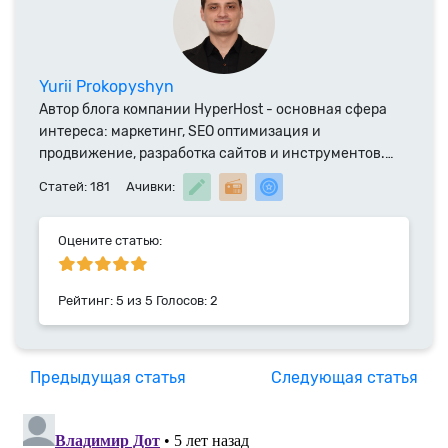
Yurii Prokopyshyn
Автор блога компании HyperHost - основная сфера
интереса: маркетинг, SEO оптимизация и
продвижение, разработка сайтов и инструментов.
Специалист компании HyperHost.UA с 2014 года.
Статей: 181
Ачивки:
Ранее преподаватель экономических наук в ТНЕУ,
автор научных публикаций а также статей и
монографий в соавторстве. Почта для прямой связи
Оцените статью:
yurii.pr@hyperhost.ua
Рейтинг:
5
из
5
Голосов:
2
Предыдущая статья
Следующая статья