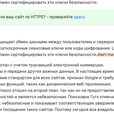
лжен сертифицировать эти ключи безопасности.
ли ваш сайт по HTTPS? - проверяйте
здесь
ащищает обмен данными между пользователем и серверо
краткосрочные сеансовые ключи или коды шифрования. 
лжен сертифицировать эти ключи безопасности.
Alert m
отан с учетом транзакций электронной коммерции,
ы и передачи других важных данных. В настоящее врем
вым стандартом для всех сайтов, признан Google и треб
ых функций, таких как динамические веб-приложения.
токол отошел на второй план, так как он не предоставля
остей и является небезопасным. Поисковик Гугл отмеча
к небезопасные и показывает соответствующее уведомл
и посещении таких сайтов. Поэтому сегодня все владел