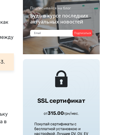
Подписывайся на блог
Будь в курсе последних
актуальных новостей
 как
Подписаться
 между
3.
SSL сертификат
315.00
льку
от
грн
/
мес.
а в
Покупай сертификаты с
бесплатной установкою и
настройкой. Лучшие DV, OV, EV