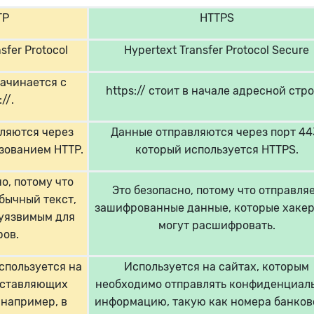
TP
HTTPS
sfer Protocol
Hypertext Transfer Protocol Secure
начинается с
https:// стоит в начале адресной стр
//.
ляются через
Данные отправляются через порт 44
ьзованием HTTP.
который используется HTTPS.
о, потому что
Это безопасно, потому что отправля
бычный текст,
зашифрованные данные, которые хакер
 уязвимым для
могут расшифровать.
ров.
спользуется на
Используется на сайтах, которым
оставляющих
необходимо отправлять конфиденциал
например, в
информацию, такую как номера банков