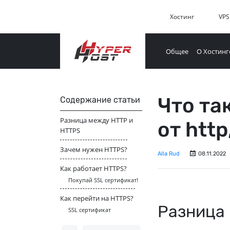
Хостинг
VPS
Общее
О Хостинг
Что та
Содержание статьи
Разница между HTTP и
от htt
HTTPS
Зачем нужен HTTPS?
Alla Rud
08.11.2022
Как работает HTTPS?
Покупай SSL сертификат!
Как перейти на HTTPS?
Разница
SSL сертификат