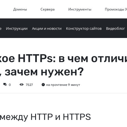
Домены
Сервера
Инструменты
Промокоды 
е
Инструкции
Акции и новости
Конструктор сайтов
Видеоблог
кое HTTPs: в чем отлич
p, зачем нужен?
0
7527
на прочтение 9 минут
 между HTTP и HTTPS