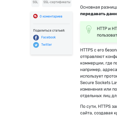
SSL
SSL-сертификаты
Основная разница
передавать данн
0
коментариев
HTTP и HT
Поделиться статьей:
пользоват
Facebook
Twitter
HTTPS с его безо
отправляют конфи
коммерции, где 
например, адреса
использует прото
Secure Sockets L
изменения или п
отдельных лиц дл
По сути, HTTPS з
сайта, создавая 