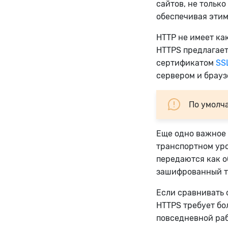
сайтов, не тольк
обеспечивая этим
HTTP не имеет ка
HTTPS предлагает
сертификатом
SS
сервером и брауз
По умолча
Еще одно важное 
транспортном уро
передаются как о
зашифрованный т
Если сравнивать 
HTTPS требует бо
повседневной раб