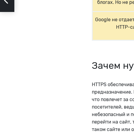
блогах. Но не 
Google не отдае
HTTP-с
Зачем н
HTTPS обеспечива
предназначение. 
что повлечет за 
посетителей, вед
небезопасный и п
перейти на сайт,
таком сайте или 