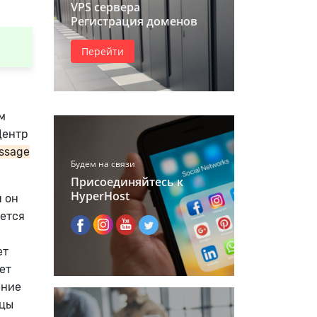
VPS сервера
Регистрация доменов
Перейти
м
Центр
essage
Будем на связи
Присоединяйтесь к
HyperHost
я он
уется
ет
ет
ение
ьцы