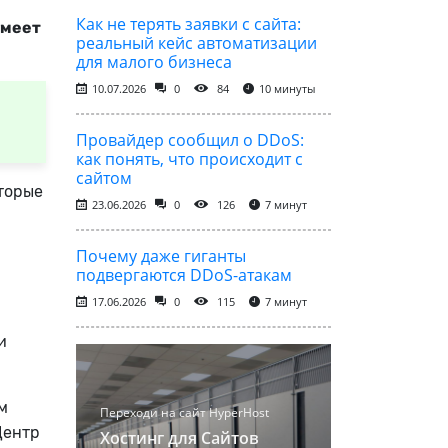
Как не терять заявки с сайта:
умеет
реальный кейс автоматизации
для малого бизнеса
10.07.2026
0
84
10 минуты
Провайдер сообщил о DDoS:
как понять, что происходит с
сайтом
оторые
23.06.2026
0
126
7 минут
Почему даже гиганты
подвергаются DDoS-атакам
17.06.2026
0
115
7 минут
и
м
Переходи на сайт HyperHost
Центр
Хостинг для Сайтов