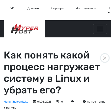
VPS
Домены
Сервера
Инструменты
П
У
Как понять какой
процесс нагружает
систему в Linux и
убрать его?
Maria Kholodnitska
01.05.2023
0
на прочтение
3 минуты