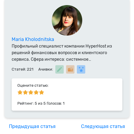
Maria Kholodnitska
Профильный специалист компании HyperHost из
решений финансовых вопросов и клиентского
сервиса. Сфера интереса: системное
администрирование и специализированное ПО.
Статей: 221
Ачивки:
Выпускница ВНТУ, автор публикаций в технических
журналах и участник различных конференций.
Специалист компании HyperHost.UA с 2019 года.
Оцените статью:
Рейтинг:
5
из
5
Голосов:
1
Предыдущая статья
Следующая статья