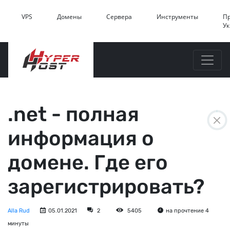
VPS
Домены
Сервера
Инструменты
П
У
.net - полная
информация о
домене. Где его
зарегистрировать?
Alla Rud
05.01.2021
2
5405
на прочтение 4
минуты