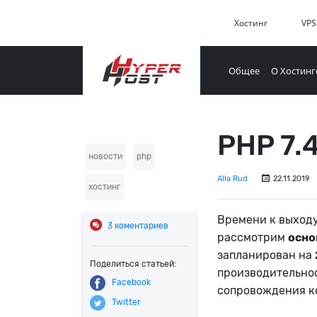
Хостинг
VPS
Общее
О Хостинг
PHP 7.
новости
php
Alla Rud
22.11.2019
хостинг
Времени к выходу
3
коментариев
рассмотрим
осно
запланирован на
Поделиться статьей:
производительнос
Facebook
сопровождения к
Twitter