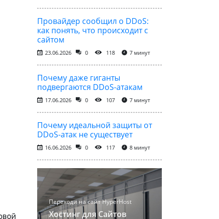
Провайдер сообщил о DDoS:
как понять, что происходит с
сайтом
23.06.2026
0
118
7 минут
Почему даже гиганты
подвергаются DDoS-атакам
17.06.2026
0
107
7 минут
Почему идеальной защиты от
DDoS-атак не существует
16.06.2026
0
117
8 минут
Переходи на сайт HyperHost
Хостинг для Сайтов
овой