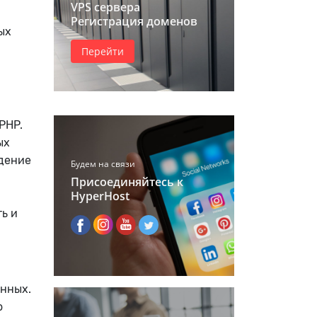
VPS сервера
Регистрация доменов
ых
Перейти
PHP.
ых
дение
Будем на связи
Присоединяйтесь к
HyperHost
ь и
анных.
о