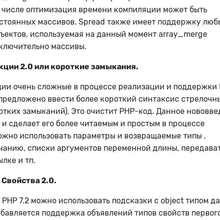
м числе оптимизация времени компиляции может быть
остоянных массивов.
Spread также имеет поддержку люб
ектов, используемая на данный момент array_merge
ключительно массивы.
ции 2.0 или короткие замыкания.
ии очень сложные в процессе реализации и поддержки 
предложено ввести более короткий синтаксис стрелочн
отких замыканий). Это очистит PHP-код.
Данное нововве
 и сделает его более читаемым и простым в процессе
жно использовать параметры и возвращаемые типы ,
чанию, списки аргументов переменной длины, передават
лке и тп.
Свойства 2.0.
 PHP 7.2 можно использовать подсказки с object типом д
добавляется поддержка объявлений типов свойств первог