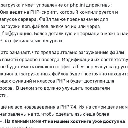
загрузка имеет управление от php.ini директивы:
. Она ведет на PHP-скрипт, который компилируется и
запуске сервера. Файл также предназначен для
загрузки доп. файлов, включая их или через
file()функцию. Более детальную информацию можно най
P на официальных ресурсах.
 это означает, что предварительно загруженные файлы
в памяти opcache навсегда. Модификация их соответст
не будет иметь никакого эффекта без перезапуска друго
нкционал загруженных файлов будет постоянно находитс
ицах функций и классов PHP и будет доступен для
осов. В целом это должно улучшить показатели
сти.
еще не все нововведения в PHP 7.4. Их на самом деле на
 направлены на то, чтобы сделать язык еще более
м. На данный момент
на нашем хостинге уже доступна