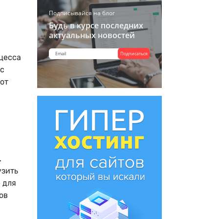
Подписывайся на блог
Будь в курсе последних
актуальных новостей
Подписаться
оцесса
 с
от
.
узить
 для
ов