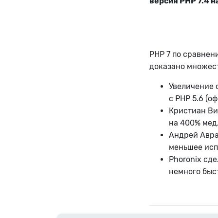
версия PHP 7.4 н
PHP 7 по сравнен
доказано множест
Увеличение 
с PHP 5.6 (
Кристиан Виг
на 400% медл
Андрей Аврам
меньшее исп
Phoronix сде
немного быст