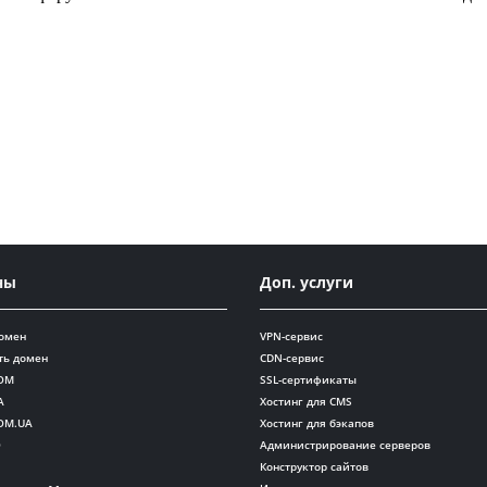
ны
Доп. услуги
домен
VPN-сервис
ть домен
CDN-сервис
OM
SSL-сертификаты
A
Хостинг для CMS
OM.UA
Хостинг для бэкапов
O
Администрирование серверов
Конструктор сайтов