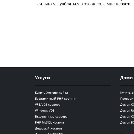
Услуги
Доме
Купить Хостинг сайта
Купить 
Безлимитный PHP хостинг
Провери
VPS/VDS сервера
Домен C
Windows VDS
Домен U
Выделенные сервера
Домен C
PHP MySQL Хостинг
Домен I
Дешевый хостинг