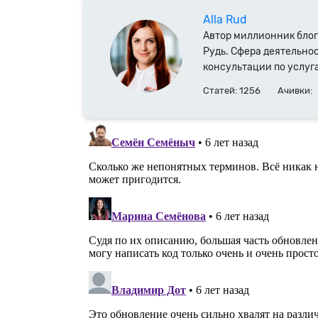
Alla Rud
Автор миллионник блог
Рудь. Сфера деятельнос
консультации по услуг
доменных имен. Специ
Статей: 1256
Ачивки:
с 2014 года.