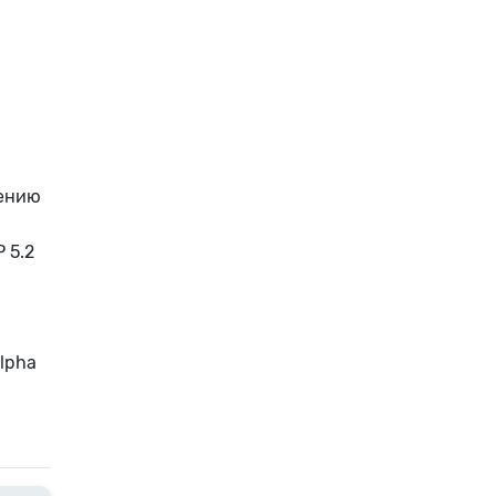
нению
 5.2
lpha