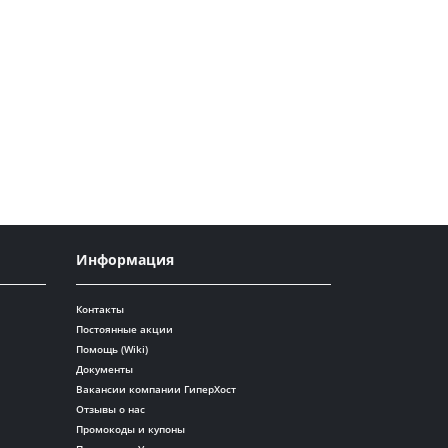
Информация
Контакты
Постоянные акции
Помощь (Wiki)
Документы
Вакансии компании ГиперХост
Отзывы о нас
Промокоды и купоны