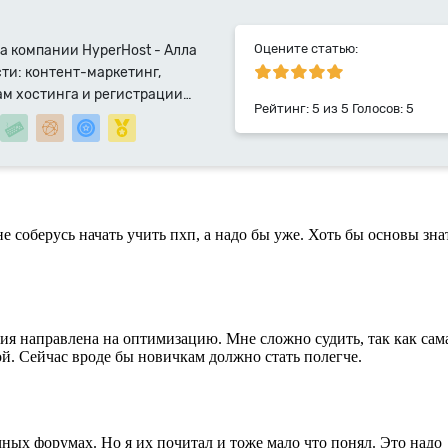
Оцените статью:
а компании HyperHost - Алла
ти: контент-маркетинг,
ам хостинга и регистрации
Рейтинг:
5
из
5
Голосов:
5
алист компании HyperHost.UA