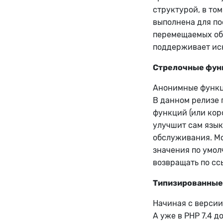
структурой, в то
выполнена для п
перемещаемых объ
поддерживает ис
Стрелочные функ
Анонимные функц
В данном релизе 
функций (или кор
улучшит сам язык
обслуживания. Мо
значения по умол
возвращать по ссы
Типизированные 
Начиная с версии
А уже в PHP 7.4 