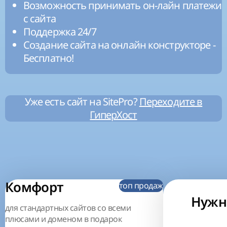
Возможность принимать он-лайн платежи
с сайта
Поддержка 24/7
Создание сайта на онлайн конструкторе -
Бесплатно!
Уже есть сайт на SitePro?
Переходите в
ГиперХост
Комфорт
топ продаж
Нужн
для стандартных сайтов со всеми
плюсами и доменом в подарок