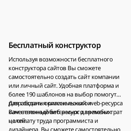
Бесплатный конструктор
Используя возможности бесплатного
конструктора сайтов Вы сможете
самостоятельно создать сайт компании
или личный сайт. Удобная платформа и
более 190 шаблонов на выбор помогут
разработать оригинальный и
Для создания классического web-ресурса
качественный веб-ресурс для любых
Вам не понадобится много времени трат
целей.
на оплату труда программиста и
дизайнера. Вы сможете самостоятельно