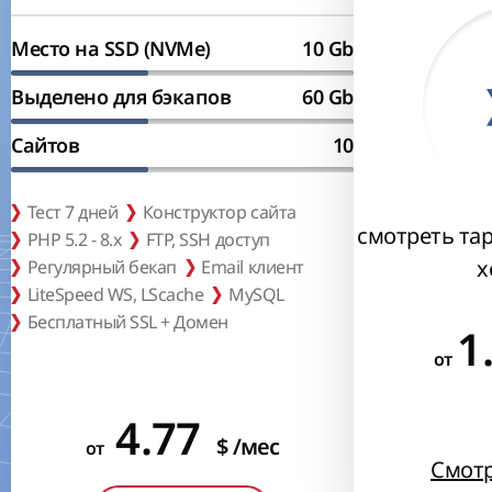
Место на SSD (NVMe)
10 Gb
Выделено для бэкапов
60 Gb
Сайтов
10
Тест 7 дней
Конструктор сайта
смотреть та
PHP 5.2 - 8.x
FTP, SSH доступ
х
Регулярный бекап
Email клиент
LiteSpeed WS, LScache
MySQL
Бесплатный SSL + Домен
1
от
4.77
$
/мес
от
Смот