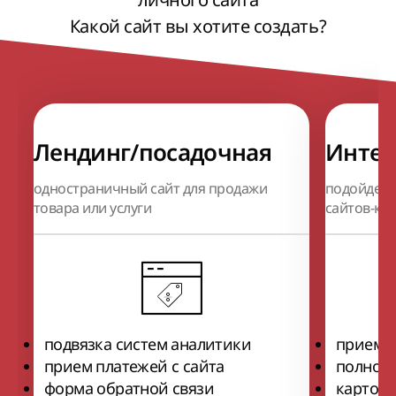
Какой сайт вы хотите создать?
Лендинг/посадочная
Интер
одностраничный сайт для продажи
подойдет 
товара или услуги
сайтов-ка
подвязка систем аналитики
прием п
прием платежей с сайта
полноц
форма обратной связи
карточк