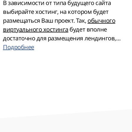
В зависимости от типа будущего сайта
выбирайте хостинг, на котором будет
размещаться Ваш проект. Так,
обычного
виртуального хостинга
будет вполне
достаточно для размещения лендингов,
сайтов-визиток, блогов и небольших
Подробнее
ресурсов электронной коммерции. Для
крупных сайтов и больших интернет-
магазинов следует выбирать один из
тарифов
безлимитного хостинга
. Если
планируете перепродавать хостинг с
встроенным конструктором сайтов, то
Вам подойдет услуга реселлинга. На всех
перечисленных тарифах каждый
пользователь сможет создать сайт