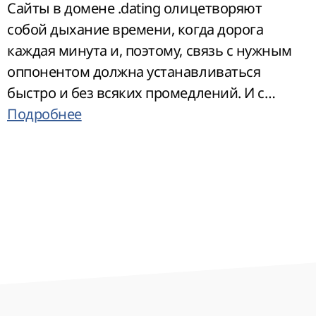
Сайты в домене .dating олицетворяют
собой дыхание времени, когда дорога
каждая минута и, поэтому, связь с нужным
оппонентом должна устанавливаться
быстро и без всяких промедлений. И с
этой задачей они, как правило, отлично
Подробнее
справляются. Соответственно, всеобщая
популярность для таких веб-ресурсов
гарантирована. Лёгкое, как ветер, имя
непременно ускорит его раскрутку в сети.
Особенно, если оно будет кириллическим.
Такая опция здесь поддерживается.