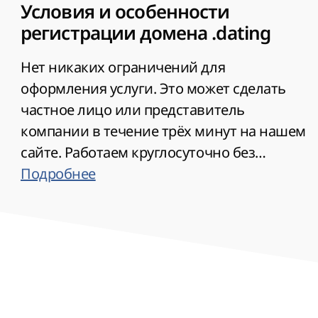
Условия и особенности
регистрации домена .dating
Нет никаких ограничений для
оформления услуги. Это может сделать
частное лицо или представитель
компании в течение трёх минут на нашем
сайте. Работаем круглосуточно без
выходных и перерывов. Есть льготный
Подробнее
период продления услуги в несколько
недель (Grace period).