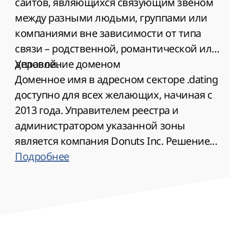
сайтов, являющихся связующим звеном
между разными людьми, группами или
компаниями вне зависимости от типа
связи – родственной, романтической или
деловой.
Управление доменом
Доменное имя в адресном секторе .dating
доступно для всех желающих, начиная с
2013 года. Управителем реестра и
администратором указанной зоны
является компания Donuts Inc. Решением
общетехнических и правовых вопросов
Подробнее
касательно эксплуатации общих TLD-
доменов, занимается международная
корпорация ICANN. Доступен сервис
сокрытия персональных данных