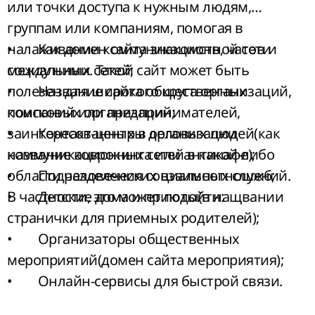
или точки доступа к нужным людям,
группам или компаниям, помогая в
налаживании коммуникационной сети
• Как домен сайта знакомств, чатов и
между ними. Такой сайт может быть
социальных сетей;
полезен для широкого круга организаций,
• Название сайта общественных
компаний или предпринимателей,
поисковых организаций;
заинтересованных в организации
• Контакт-центры деловых людей(как
коммуникационных сетей в какой-либо
название коврокинга или антикафе);
области человеческих взаимоотношений.
• Подразделения социальных служб;
В частности, это может подойти:
• Детские дома и приюты(в нащвании
странички для приемных родителей);
• Организаторы общественных
мероприятий(домен сайта мероприятия);
• Онлайн-сервисы для быстрой связи.