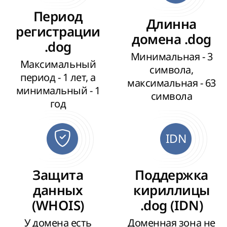
Период
Длинна
регистрации
домена .dog
.dog
Минимальная - 3
Максимальный
символа,
период - 1 лет, а
максимальная - 63
минимальный - 1
символа
год
IDN
Защита
Поддержка
данных
кириллицы
(WHOIS)
.dog (IDN)
У домена есть
Доменная зона не