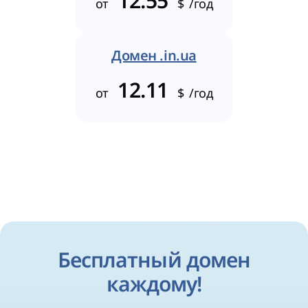
12.55
от
$
/год
Домен .in.ua
12.11
от
$
/год
Бесплатный домен
каждому!