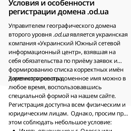
Названия Интернет-сайта совместного
Условия и особенности
украинско-латвийского предприятия
регистрации домена .od.ua
по переработке свежих
Управителем географического домена
морепродуктов;
второго уровня
.
od.ua
является украинская
Как сайт-визитка внештатного
компания «Украинский Южный сетевой
риелтора Агентства коммерческой
информационный центр», взявшая на
недвижимости;
себя обязательства по приёму заявок и
Городская станция переливания крови
формированию списка корректных имён
может зарегистрировать домен
доменного реестра.
Зарегистрировать доменное имя можно в
лэндинга для информирования
любое время, воспользовавшись
действующих и будущих доноров о
специальной формой на нашем сайте.
своих потребностях в материале;
Регистрация доступна всем физическим и
Имени сайта городского книжного
юридическим лицам. Однако, просим при
издательства научно-популярной
этом соблюдать небольшое условие:
литературы.
Иметь отношение к г. Одесса или