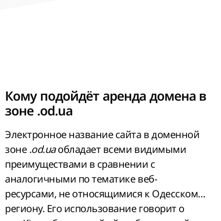
ресурсов посвящена именно этому виду
бизнеса – туристическому, благодаря чему
они имеют высочайшие уровни
посещаемости, которые постоянно растут.
Привлекательное название будет
способствовать быстрому росту
популярности ресурса.
Кому подойдёт аренда домена в
зоне .od.ua
Электронное название сайта в доменной
зоне
.
od.ua
обладает всеми видимыми
преимуществами в сравнении с
аналогичными по тематике веб-
ресурсами, не относящимися к Одесскому
региону. Его использование говорит о