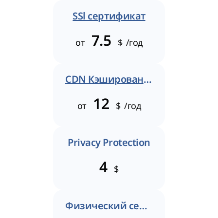
SSl сертификат
7.5
от
$
/год
CDN Кэширование
12
от
$
/год
Privacy Protection
4
$
Физический сертификат