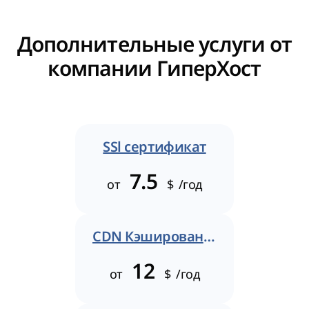
Дополнительные услуги от
компании ГиперХост
SSl сертификат
7.5
от
$
/год
CDN Кэширование
12
от
$
/год