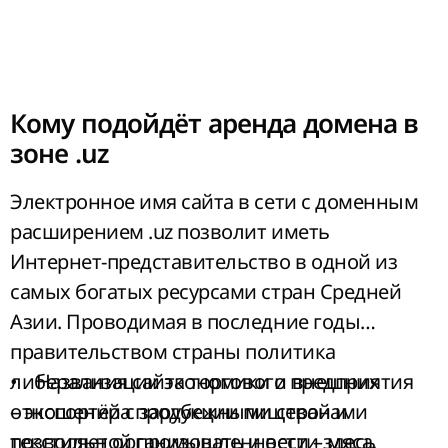
Кому подойдёт аренда домена в
зоне .uz
Электронное имя сайта в сети с доменным
расширением .uz позволит иметь
Интернет-представительство в одной из
самых богатых ресурсами стран Средней
Азии. Проводимая в последние годы
правительством страны политика
либерализации экономики и внешних
• Названия сайта торгового предприятия
отношений с зарубежными странами
– экспортёра продукции пищевой и
позволяет организовать и вести здесь
текстильной промышленности – мяса,