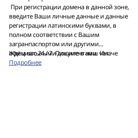
При регистрации домена в данной зоне,
введите Ваши личные данные и данные
регистрации латинскими буквами, в
полном соответствии с Вашим
загранпаспортом или другими
официальными документами. Иначе
Ждём вас 24 / 7. Пишите в наш чат.
могут возникнуть дополнительные
Подробнее
расходы при идентификации владельца
такого домена.