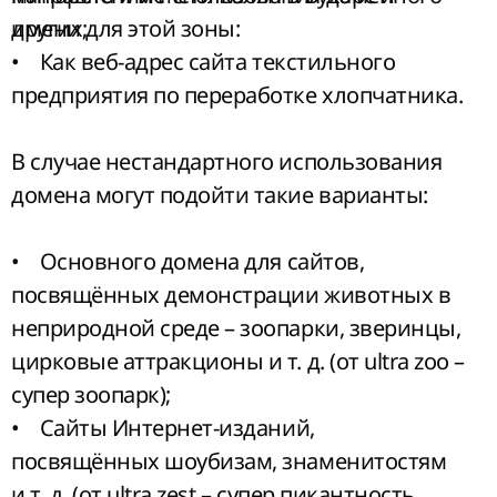
имени для этой зоны:
других;
• Как веб-адрес сайта текстильного
предприятия по переработке хлопчатника.
В случае нестандартного использования
домена могут подойти такие варианты:
• Основного домена для сайтов,
посвящённых демонстрации животных в
неприродной среде – зоопарки, зверинцы,
цирковые аттракционы и т. д. (от ultra zoo –
супер зоопарк);
• Сайты Интернет-изданий,
посвящённых шоубизам, знаменитостям
и т. д. (от ultra zest – супер пикантность,