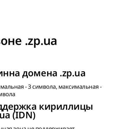
оне .zp.ua
нна домена .zp.ua
альная - 3 символа, максимальная -
мвола
ддержка кириллицы
.ua (IDN)
ная зона не поддерживает