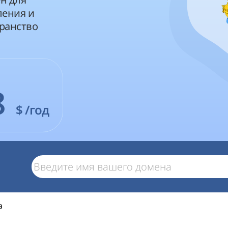
ления и
ранство
8
$
/год
a