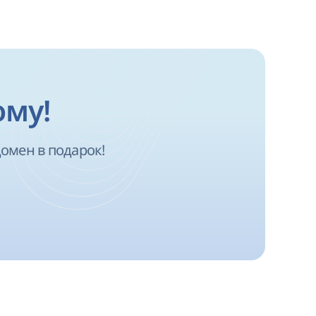
ому!
омен в подарок!