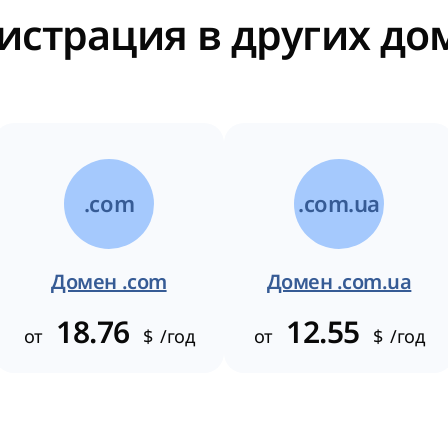
истрация в других д
.com
.com.ua
Домен .com
Домен .com.ua
18.76
12.55
от
$
/год
от
$
/год