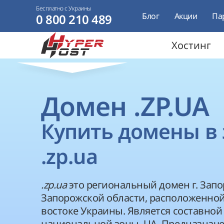
Бесплатно с Украины
Блог
Акции
Па
0 800 210 489
Хостинг
Домен .ZP.UA
Купить домены в 
.zp.ua
.zp.ua
это региональный домен г. Зап
Запорожской области, расположенной
востоке Украины. Является составной
национальной зоны .UA. Предназначе