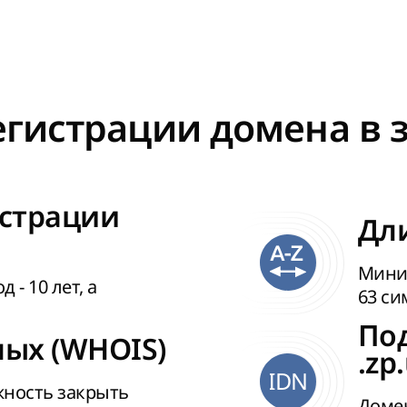
гистрации домена в з
страции
Дли
Миним
- 10 лет, а
63 си
По
ых (WHOIS)
.zp
IDN
жность закрыть
Домен