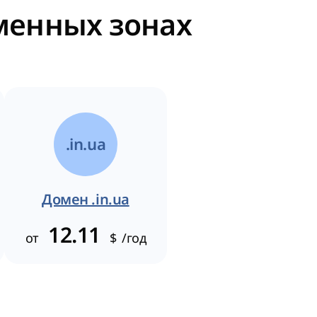
оменных зонах
.in.ua
Домен .in.ua
12.11
от
$
/год