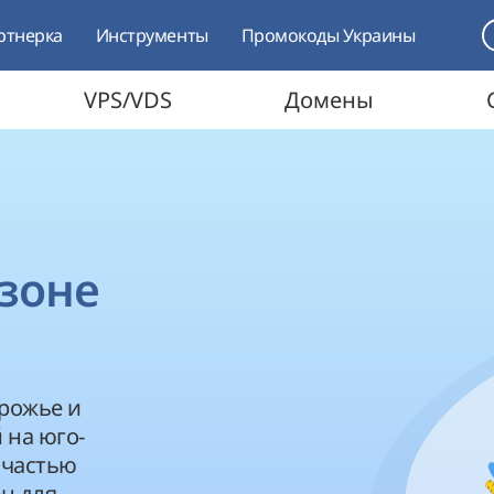
ртнерка
Инструменты
Промокоды Украины
VPS/VDS
Домены
зоне
орожье и
 на юго-
 частью
н для