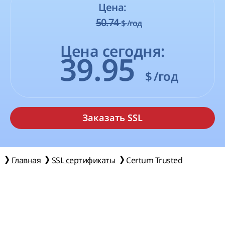
Цена:
50.74
$
/год
Цена сегодня:
39.95
$
/год
Главная
SSL сертификаты
Certum Trusted