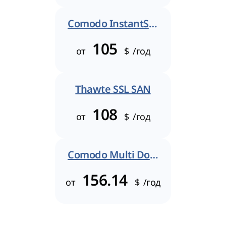
Comodo InstantSSL Pro
105
от
$
/год
Thawte SSL SAN
108
от
$
/год
Comodo Multi Domain Certificate
156.14
от
$
/год