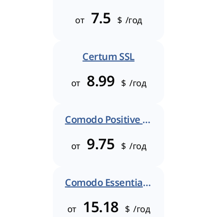
7.5
от
$
/год
Certum SSL
8.99
от
$
/год
Comodo Positive SSL
9.75
от
$
/год
Comodo Essential SSL
15.18
от
$
/год