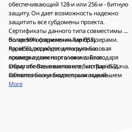
обеспечивающий 128-и или 256-и - битную
защиту. Он дает возможность надежно
защитить все субдомены проекта.
Сертификаты данного типа совместимы с
более 99% современными браузерами.
Во время оформления RapidSSL
RapidSSL подойдет для крупных
происходит исключительно базовая
коммерческих порталов и сайтов.
проверка доменного имени. Благодаря
Обратите Ваше внимание, что RapidSSL
этому обеспечивается его быстрая выдача.
является более бюджетным отделением
Обязательно укажите правильный
GeoTrust, поэтому его сертификаты хоть и
административный e-mail адрес, который
More
имеют невысокую стоимость, но
должен быть расположен на Вашем
подписываются корневым сертификатом
домене, при заказе SSL. Данный вид
GeoTrust. А этому бренду доверяют
сертификата относится к базовому типу
миллионы клиентов по всему миру.
валидации. Но несмотря на свою простоту
он обеспечит Вам надежность и защитит