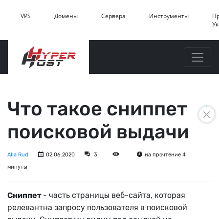
VPS
Домены
Сервера
Инструменты
П
У
Что такое сниппет
поисковой выдачи
Alla Rud
02.06.2020
3
на прочтение 4
минуты
Сниппет
- часть страницы веб-сайта, которая
релевантна запросу пользователя в поисковой