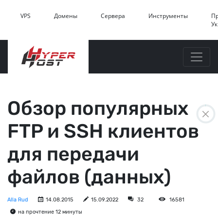
VPS
Домены
Сервера
Инструменты
П
У
Обзор популярных
FTP и SSH клиентов
для передачи
файлов (данных)
Alla Rud
14.08.2015
15.09.2022
32
16581
на прочтение 12 минуты