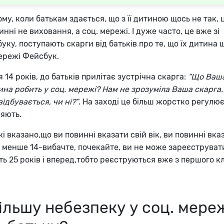
тому, коли батькам здається, що з її дитиною щось не так, 
инні не виховання, а соц. мережі. І дуже часто, це вже зі
ку, поступають скарги від батьків про те, що їх дитина 
мережі Фейсбук.
4 років, до батьків прилітає зустрічна скарга:
”Що Ваш
на робить у соц. мережі? Нам не зрозуміла Ваша скарга.
ідбувається, чи ні?”
. На заході це більш жорстко регулює
ляють.
і вказано,що ви повинні вказати свій вік, ви повинні вка
м менше 14-вибачте, почекайте, ви не може зареєструвати
ь 25 років і вперед,тобто реєструються вже з першого кл
ільшу небезпеку у соц. мере