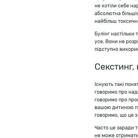
не хотіли себе на
абсолютна більшіс
найбільш токсичн
Булінг настільки 
усе. Вони не розр
підступно викори
Секстинг, 
Існують такі понят
говоримо про надс
говоримо про про
вашою дитиною пі
говоримо, що це з
Часто це заради 
не може отримати