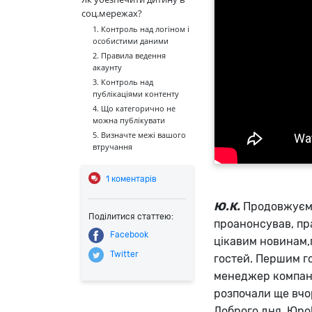
соц.мережах?
1. Контроль над логіном і
особистими даними
2. Правила ведення
акаунту
3. Контроль над
публікаціями контенту
4. Що категорично не
можна публікувати
5. Визначте межі вашого
втручання
1
коментарів
Ю.К.
Продовжуємо
Поділитися статтею:
проанонсував, пр
Facebook
цікавим новинам,
Twitter
гостей. Першим го
менеджер компан
розпочали ще вчор
Доброго дня, Юро