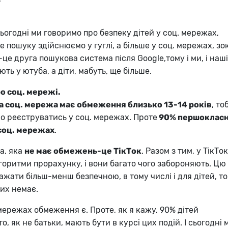
Сьогодні ми говоримо про безпеку дітей у соц. мережах,
 пошуку здійснюємо у гуглі, а більше у соц. мережах, з
-це друга пошукова система після Google,тому і ми, і наші
ють у ютуба, а діти, мабуть, ще більше.
о соц. мережі.
 соц. мережа має обмеження близько 13-14 років
, то
о реєструватись у соц. мережах. Проте
90% першокласн
 соц. мережах
.
а, яка
не має обмежень-це ТікТок
. Разом з тим, у ТікТок
горитми прорахунку, і вони багато чого забороняють. Цю 
ати більш-менш безпечною, в тому числі і для дітей, то
их немає.
 мережах обмеження є. Проте, як я кажу, 90% дітей
то, як не батьки, мають бути в курсі цих подій. І сьогодні 