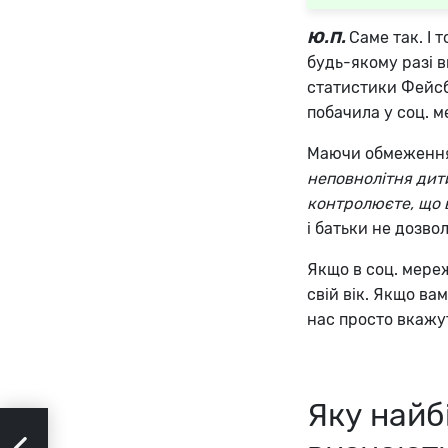
Ю.П.
Саме так. І 
будь-якому разі в
статистики Фейсбу
побачила у соц. 
Маючи обмеження 1
неповнолітня дити
контролюєте, що в
і батьки не дозво
Якщо в соц. мереж
свій вік. Якщо ва
нас просто вкажут
Яку найб
ння