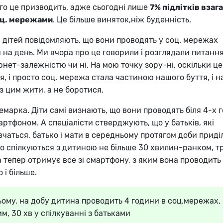
ого це призводить, адже сьогодні лише
7% підлітків взага
оц. мережами
. Це більше виняток,ніж буденність.
 дітей повідомляють, що вони проводять у соц. мережах
 на день. Ми вчора про це говорили і розглядали питання
рнет-залежністю чи ні. На мою точку зору-ні, оскільки це
, і просто соц. мережа стала частиною нашого буття, і н
з цим жити, а не боротися.
марка. Діти самі визнають, що вони проводять біля 4-х 
артфоном. А спеціалісти стверджують, що у батьків, які
вчаться, батько і мати в середньому протягом доби прид
то спілкуються з дитиною не більше 30 хвилин-ранком, т
 тепер отримує все зі смартфону, з яким вона проводить
 і більше.
ому, на добу дитина проводить 4 години в соц.мережах,
им, 30 хв у спілкуванні з батьками