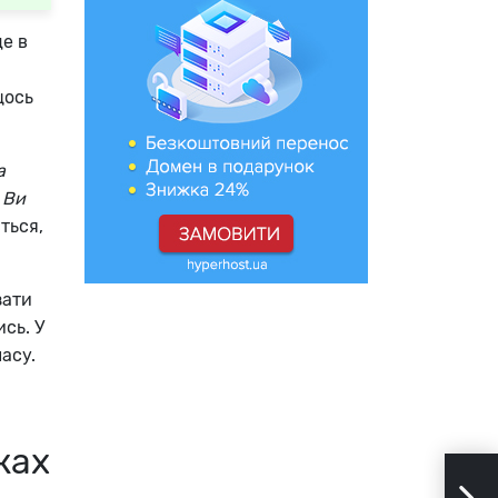
це в
щось
а
 Ви
ться,
зати
сь. У
асу.
жах
You