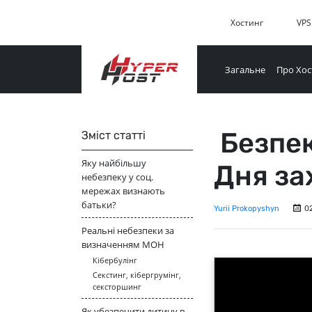
Хостинг
VPS
Загальне
Про Хос
Безпека
Зміст статті
Яку найбільшу
Дня за
небезпеку у соц.
мережах визнають
батьки?
Yurii Prokopyshyn
0
Реальні небезпеки за
визначенням МОН
Кібербулінг
Секстинг, кібергрумінг,
сексторшинг
Як убезпечити дитину в