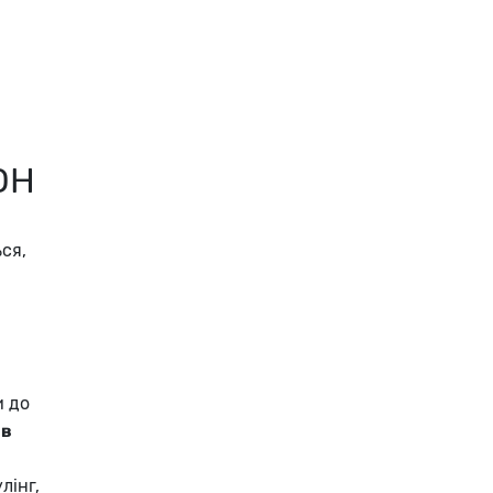
ОН
ся,
и до
ів
лінг,