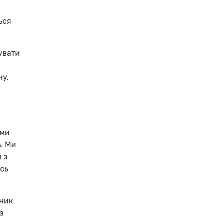
ься
вувати
ну.
 ми
ь. Ми
 з
усь
сник
з