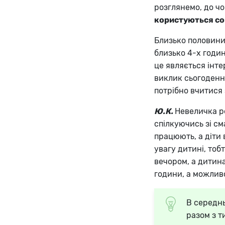
розглянемо, до ч
користуються с
Близько половини
близько 4-х годин
це являється інте
виклик сьогодення
потрібно вчитися 
Ю.К.
Невеличка ре
спілкуючись зі см
працюють, а діти 
увагу дитині, тоб
вечором, а дитина
години, а можливо
В середнь
разом з т