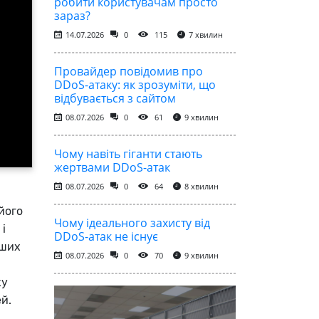
робити користувачам просто
зараз?
14.07.2026
0
115
7 хвилин
Провайдер повідомив про
DDoS-атаку: як зрозуміти, що
відбувається з сайтом
08.07.2026
0
61
9 хвилин
Чому навіть гіганти стають
жертвами DDoS-атак
08.07.2026
0
64
8 хвилин
його
Чому ідеального захисту від
і
DDoS-атак не існує
аших
08.07.2026
0
70
9 хвилин
ку
й.