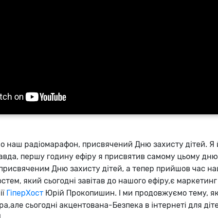
 наш радіомарафон, присвячений Дню захисту дітей. Я 
авда, першу годину ефіру я присвятив самому цьому дню 
присвяченим Дню захисту дітей, а тепер прийшов час н
стем, який сьогодні завітав до нашого ефіру,є маркетинг
ії
ГіперХост
Юрій Прокопишин. І ми продовжуємо тему, я
а,але сьогодні акцентована-Безпека в інтернеті для діте
!