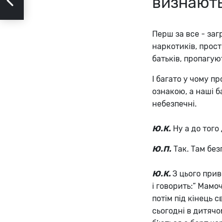
визнають
Перш за все - заг
наркотиків, прости
батьків, пропагую
І багато у чому 
ознакою, а наші б
небезпечні.
Ю.К.
Ну а до того
Ю.П.
Так. Там без
Ю.К.
З цього при
і говорить:” Мамо
потім під кінець с
сьогодні в дитячом