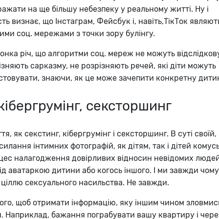
ражати на ще більшу небезпеку у реальному житті. Ну і
ть визнає, що Інстаграм, Фейсбук і, навіть,ТікТок являют
ими соц. мережами з точки зору булінгу.
тонка річ, що алгоритми соц. мереж не можуть відслідко
ізняють сарказму, не розрізняють речей, які діти можуть
стовувати, знаючи, як це може зачепити конкретну дити
кібергрумінг, сексторшинг
тя, як секстинг, кібергрумінг і сексторшинг. В суті своїй,
илання інтимних фотографій, як дітям, так і дітей комус
цес налагодження довірливих відносин невідомих людей
д аватаркою дитини або когось іншого. І ми завжди чом
 ціллю сексуального насильства. Не завжди.
того, щоб отримати інформацію, яку іншим чином зловми
. Наприклад, бажання пограбувати вашу квартиру і чере