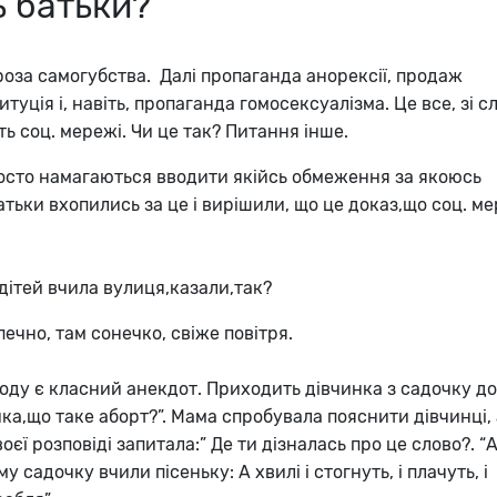
 батьки?
роза самогубства. Далі пропаганда анорексії, продаж
туція і, навіть, пропаганда гомосексуалізма. Це все, зі сл
ть соц. мережі. Чи це так? Питання інше.
просто намагаються вводити якійсь обмеження за якоюсь
атьки вхопились за це і вирішили, що це доказ,що соц. м
 дітей вчила вулиця,казали,так?
печно, там сонечко, свіже повітря.
воду є класний анекдот. Приходить дівчинка з садочку д
чка,що таке аборт?”. Мама спробувала пояснити дівчинці, 
воєї розповіді запитала:” Де ти дізналась про це слово?. “
у садочку вчили пісеньку: А хвилі і стогнуть, і плачуть, і