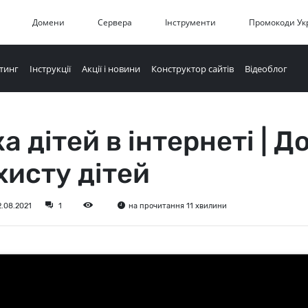
Домени
Сервера
Інструменти
Промокоди Ук
тинг
Інструкції
Акції і новини
Конструктор сайтів
Відеоблог
 дітей в інтернеті | Д
хисту дітей
2.08.2021
1
на прочитання 11 хвилини