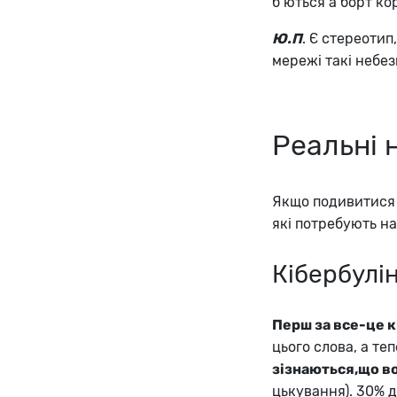
б’ються а борт ко
Ю.П
. Є стереотип
мережі такі небез
Реальні 
Якщо подивитися н
які потребують на
Кібербулі
Перш за все-це к
цього слова, а те
зізнаються,що в
цькування). 30% д