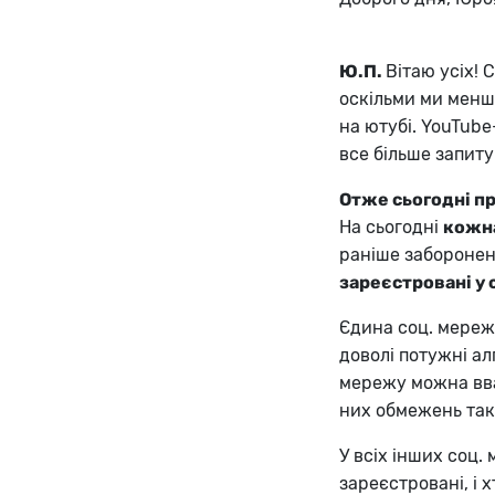
Ю.П.
Вітаю усіх! 
оскільми ми менше
на ютубі. YouTube
все більше запиту
Отже сьогодні пр
На сьогодні
кожна
раніше заборонен
зареєстровані у
Єдина соц. мереж
доволі потужні ал
мережу можна вваж
них обмежень так
У всіх інших соц.
зареєстровані, і х