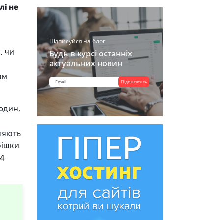
лі не
Підписуйся на блог
, чи
Будь в курсі останніх
актуальних новин
ам
Підписатись
годин,
іляють
рішки
 4