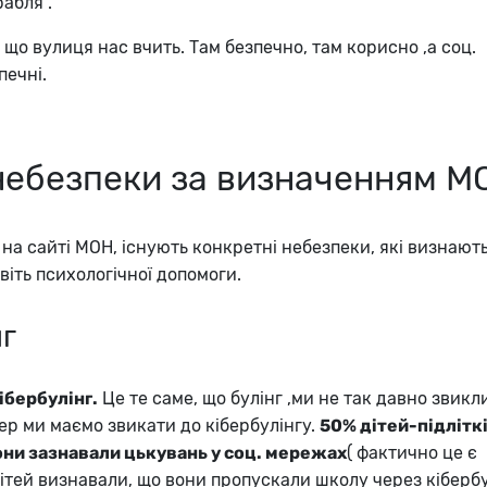
рабля”.
, що вулиця нас вчить. Там безпечно, там корисно ,а соц.
печні.
небезпеки за визначенням М
а сайті МОН, існують конкретні небезпеки, які визнають
віть психологічної допомоги.
нг
ібербулінг.
Це те саме, що булінг ,ми не так давно звикл
пер ми маємо звикати до кібербулінгу.
50% дітей-підлітк
они зазнавали цькувань у соц. мережах
( фактично це є
ітей визнавали, що вони пропускали школу через кібербу