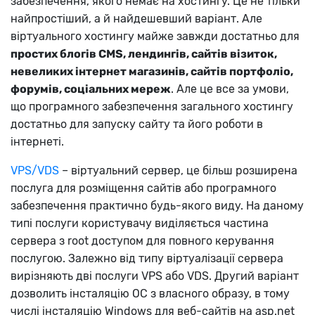
забезпечення, якого немає на хостингу. Це не тільки
найпростіший, а й найдешевший варіант. Але
віртуального хостингу майже завжди достатньо для
простих блогів CMS, лендингів, сайтів візиток,
невеликих інтернет магазинів, сайтів портфоліо,
форумів, соціальних мереж
. Але це все за умови,
що програмного забезпечення загального хостингу
достатньо для запуску сайту та його роботи в
інтернеті.
VPS/VDS
– віртуальний сервер, це більш розширена
послуга для розміщення сайтів або програмного
забезпечення практично будь-якого виду. На даному
типі послуги користувачу виділяється частина
сервера з root доступом для повного керування
послугою. Залежно від типу віртуалізації сервера
вирізняють дві послуги VPS або VDS. Другий варіант
дозволить інсталяцію ОС з власного образу, в тому
числі інсталяцію Windows для веб-сайтів на asp.net