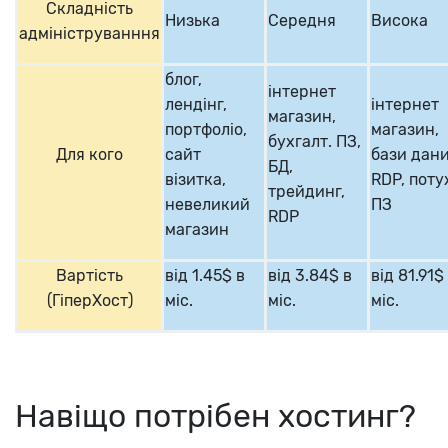
Складність
Низька
Середня
Висока
адмініструванння
блог,
інтернет
лендінг,
інтернет
магазин,
портфоліо,
магазин,
бухгалт. ПЗ,
Для кого
сайт
бази дани
БД,
візитка,
RDP, пот
трейдинг,
невеликий
ПЗ
RDP
магазин
Вартість
від 1.45$ в
від 3.84$ в
від 81.91$
(ГіперХост)
міс.
міс.
міс.
Навіщо потрібен хостинг?