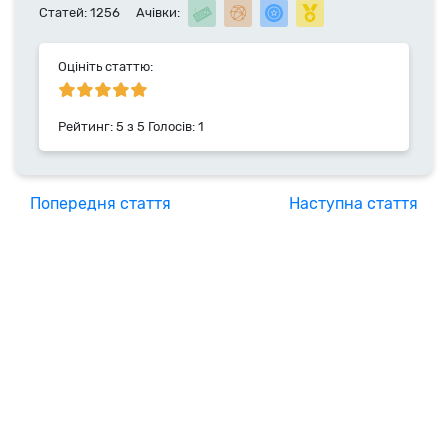
доменних імен. Фахівець компанії HyperHost.UA з
Статей: 1256
Ачівки:
2014 року.
Оцініть статтю:
Рейтинг:
5
з
5
Голосів:
1
Попередня стаття
Наступна стаття