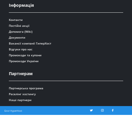
Інформація
Контакти
Постійні акції
Допомога (Wiki)
Документи
Вакансії компанії ГиперХост
Відгуки про нас
Промокоди та купони
Промокоди України
Партнерам
Партнерська програма
Реселінг хостингу
Наші партнери
Блог HyperHost