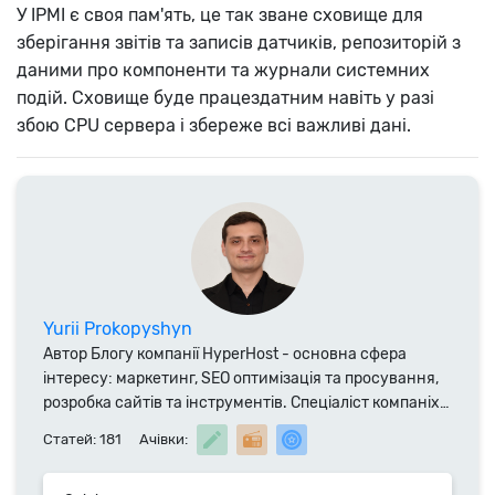
У IPMI є своя пам'ять, це так зване сховище для
зберігання звітів та записів датчиків, репозиторій з
даними про компоненти та журнали системних
подій. Сховище буде працездатним навіть у разі
збою CPU сервера і збереже всі важливі дані.
Yurii Prokopyshyn
Автор Блогу компанії HyperHost - основна сфера
інтересу: маркетинг, SEO оптимізація та просування,
розробка сайтів та інструментів. Спеціаліст компаніх
HyoerHost.UA з 2014 року. Раніше викладав економінчі
Статей: 181
Ачівки:
науки в ТНЕУ, автор наукових публікацій, статей та
монографій у співавторстві. Пошта для прямого