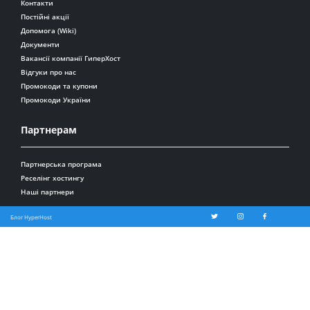
Контакти
Постійні акції
Допомога (Wiki)
Документи
Вакансії компанії ГиперХост
Відгуки про нас
Промокоди та купони
Промокоди України
Партнерам
Партнерська програма
Реселінг хостингу
Наші партнери
Блог HyperHost