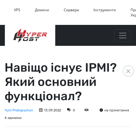
VPS
Домени
Сервера
Інструменти
Пр
Ук
Навіщо існує IPMI?
Який основний
функціонал?
Yurii Prokopyshyn
13.09.2022
0
на прочитання
4 хвилини