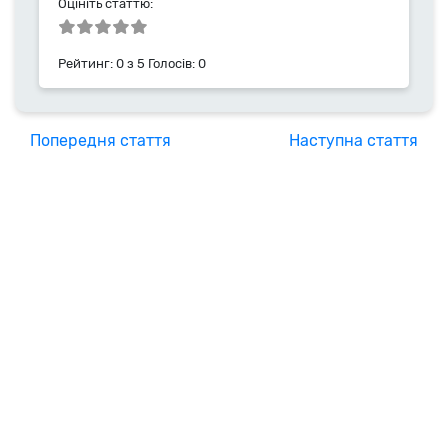
звязку: yurii.pr@hyperhost.ua
Оцініть статтю:
Рейтинг:
0
з
5
Голосів:
0
Попередня стаття
Наступна стаття