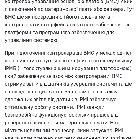
контролер управління основною платою (BMC), який
підключений до материнської плати або сервера. Тут
BMC діє як посередник, і його головна мета –
контролювати інтерфейс апаратного забезпечення
платформи та програмного забезпечення для
управління системою.
При підключенні контролера до BMC у межах однієї
шасі використовується інтерфейс протоколу зв'язку
IPMB (інтелектуальна шина керування платформою),
який забезпечує зв'язок між контролерами. BMC
отримує звіти від датчиків усередині системи та діє
відповідно до цих звітів. За допомогою аналізу
одержаних звітів від датчиків IPMI забезпечує
оптимальну роботу системи. IPMI завжди
безперебійно функціонує, оскільки працює від
резервного живлення материнської плати. Він
містить невеликий процесор, який запускає IPMI,
навіть коли основну систему вимкнено, якщо тільки