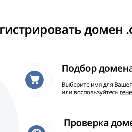
гистрировать домен .
Подбор домена 
Выберите имя для Вашег
или воспользуйтесь
ген
Проверка доме