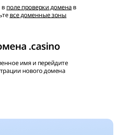
 в
поле проверки домена
в
рьте
все доменные зоны
мена .casino
енное имя и перейдите
страции нового домена