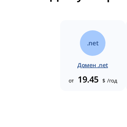
.net
Домен .net
19.45
от
$
/год