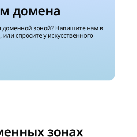
м домена
и доменной зоной? Напишите нам в
a
, или спросите у искусственного
оменных зонах