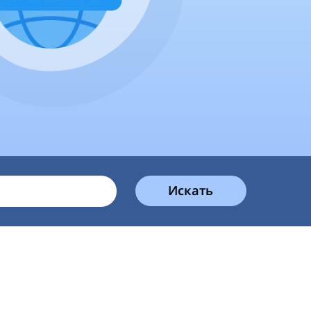
Искать