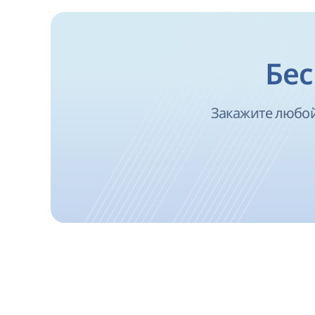
Бес
Закажите любой