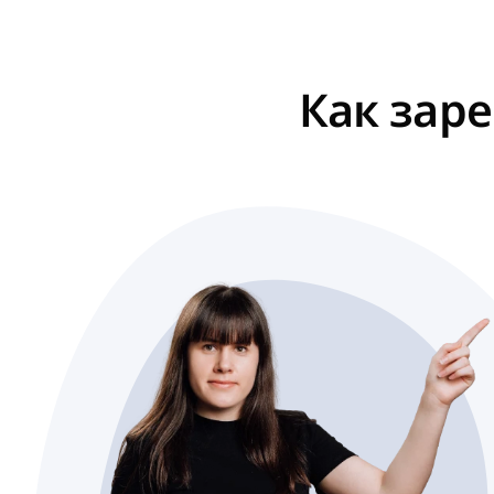
Как заре