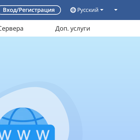
Русский
Вход/Регистрация
Сервера
Доп. услуги