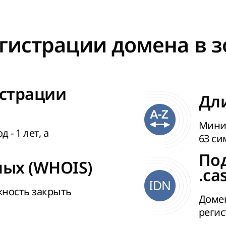
гистрации домена в зо
страции
Дли
Миним
- 1 лет, а
63 си
По
ых (WHOIS)
.ca
IDN
жность закрыть
Домен
реги