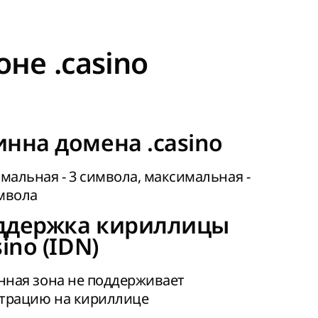
не .casino
нна домена .casino
альная - 3 символа, максимальная -
мвола
ддержка кириллицы
sino (IDN)
ная зона не поддерживает
страцию на кириллице