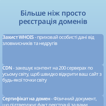
Більше ніж просто
реєстрація доменів
- приховай особисті дані від
Захист WHOIS
зловмисників та недругів
- закешує контент на 200 серверах по
CDN
усьому світу, щоб швидко відкрити ваш сайт з
будь-якої точки світу
- Фізичний документ,
Сертифікат на домен
що підтверджує факт реєстрації за вами