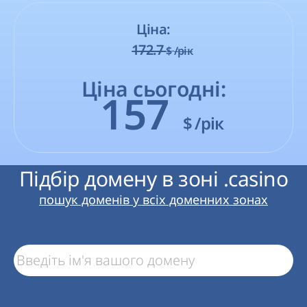
Ціна:
172.7
$
/рік
Ціна сьогодні:
157
$
/рік
Підбір домену в зоні .casino
пошук доменів у всіх доменних зонах