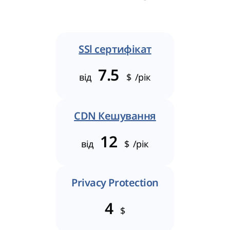
SSl сертифікат
7.5
від
$
/рік
CDN Кешування
12
від
$
/рік
Privacy Protection
4
$