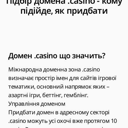
Підбір домена .casino - кому
підійде, як придбати
Домен .casino що значить?
Міжнародна доменна зона .casino
визначає простір імен для сайтів ігрової
тематики, основний напрямок яких –
азартні ігри, беттінг, гемблінг.
Управління доменом
Придбати домен в адресному секторі
.casino можуть усі охочі вже протягом 10