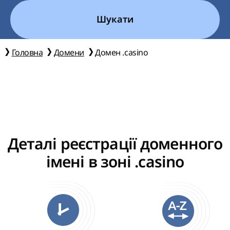
Шукати
Головна
Домени
Домен .casino
Деталі реєстрації доменного
імені в зоні .casino