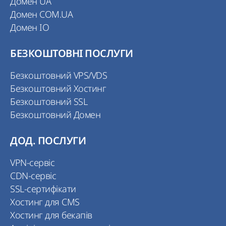
Домен UA
Домен COM.UA
Домен IO
БЕЗКОШТОВНІ ПОСЛУГИ
Безкоштовний VPS/VDS
Безкоштовний Хостинг
Безкоштовний SSL
Безкоштовний Домен
ДОД. ПОСЛУГИ
VPN-сервіс
CDN-сервіс
SSL-сертифікати
Хостинг для CMS
Хостинг для бекапів