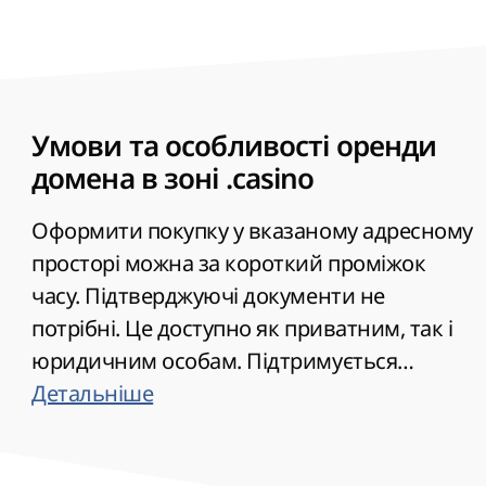
Умови та особливості оренди
домена в зоні .casino
Оформити покупку у вказаному адресному
просторі можна за короткий проміжок
часу. Підтверджуючі документи не
потрібні. Це доступно як приватним, так і
юридичним особам. Підтримується
пільговий Grace period під час чергового
Детальніше
продовження.