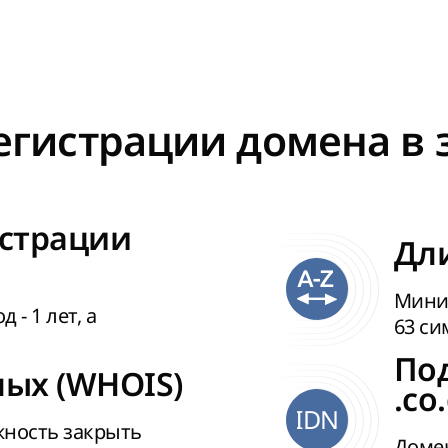
гистрации домена в з
страции
Дли
Миним
- 1 лет, а
63 си
По
ых (WHOIS)
.co
IDN
жность закрыть
Домен