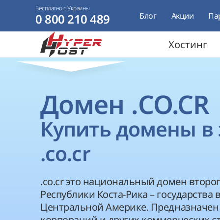
Бесплатно с Украины
Блог
Акции
Па
0 800 210 489
Хостинг
Домен .CO.CR
Купить домены в 
.co.cr
.co.cr это национальный домен второ
Республики Коста-Рика – государства 
Центральной Америке. Предназначен 
корпораций и других коммерческих ст