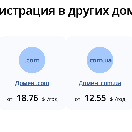
истрация в других д
.com
.com.ua
Домен .com
Домен .com.ua
18.76
12.55
от
$
/год
от
$
/год