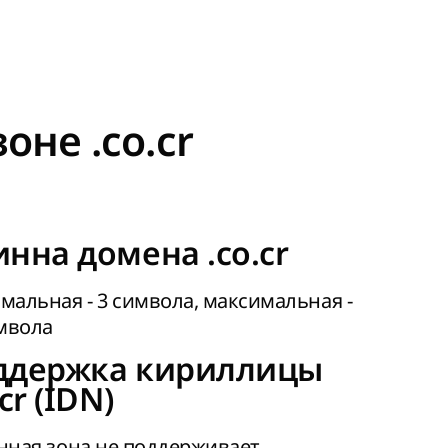
оне .co.cr
нна домена .co.cr
альная - 3 символа, максимальная -
мвола
ддержка кириллицы
.cr (IDN)
ная зона не поддерживает