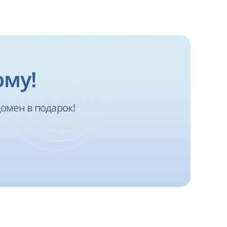
ому!
омен в подарок!