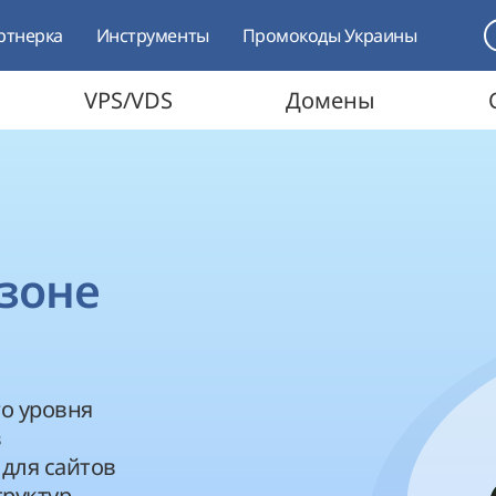
ртнерка
Инструменты
Промокоды Украины
VPS/VDS
Домены
зоне
го уровня
в
для сайтов
руктур,