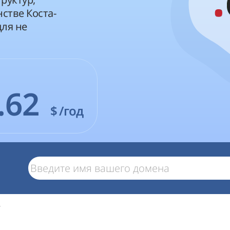
стве Коста-
для не
.62
$
/год
r