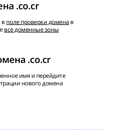
на .co.cr
 в
поле проверки домена
в
те
все доменные зоны
мена .co.cr
енное имя и перейдите
страции нового домена