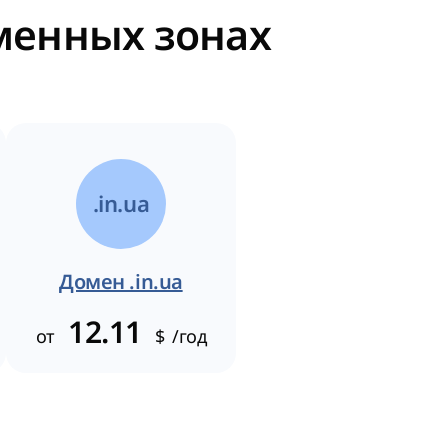
оменных зонах
.in.ua
Домен .in.ua
12.11
от
$
/год