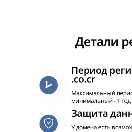
Детали ре
Период реги
.co.cr
Максимальный период 
минимальный - 1 год
Защита данн
У домена есть возмо