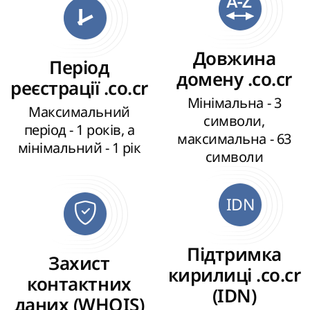
Довжина
Період
домену .co.cr
реєстрації .co.cr
Мінімальна - 3
Максимальний
символи,
період - 1 років, а
максимальна - 63
мінімальний - 1 рік
символи
IDN
Підтримка
Захист
кирилиці .co.cr
контактних
(IDN)
даних (WHOIS)