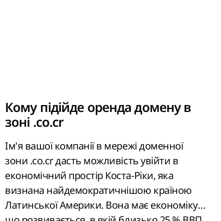
Кому підійде оренда домену в
зоні .co.cr
Ім'я вашої компанії в мережі доменної
зони .co.cr дасть можливість увійти в
економічний простір Коста-Ріки, яка
визнана найдемократичнішою країною
Латинської Америки. Вона має економіку,
що розвивається, в якій близько 25 % ВВП