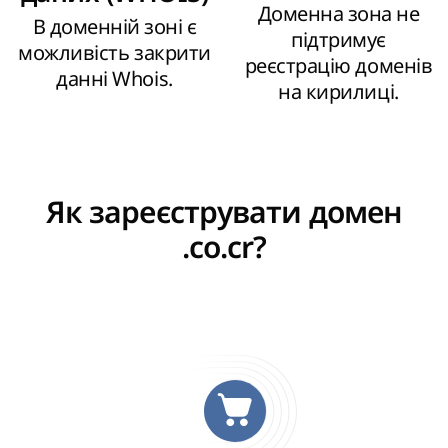
Доменна зона не
В доменній зоні є
підтримує
можливість закрити
реєстрацію доменів
данні Whois.
на кирилиці.
Як зареєструвати домен
.co.cr?