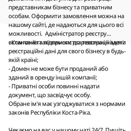
представникам бізнесу та приватним
особам. Оформити замовлення можна на
нашому сайті, де надаються для цього всі
можливості. Адміністратор реєстру
встановив такі вимоги до реєстрації імені:
- Компанії та підприємства повинні надати
реєстраційні дані для свого бізнесу в будь-
якій країні;
- Домен не може бути проданий або
зданий в оренду іншій компанії;
- Приватні особи повинні надати
документ, що засвідчує особу.
Обране ім'я має узгоджуватися з нормами
законів Республіки Коста-Ріка.
Чекаємо на вас у нашому чаті 24/7. Пишіть,