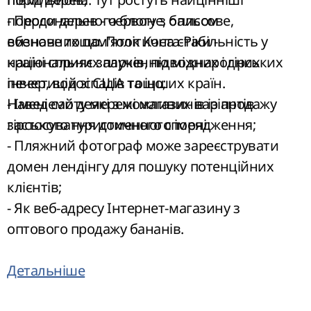
породи дерев - червоне, бальсове,
- Персонального блогу з описом
ебенове тощо. Політична стабільність у
визначних пам'яток Коста-Ріки -
країні сприяє залученню міжнародних
національних парків, підводних і гірських
інвестицій зі США та інших країн.
печер, водоспадів тощо;
Наведемо деякі з можливих варіантів
- Імені сайту мережі магазинів із продажу
застосування доменного імені:
гірського туристичного спорядження;
- Пляжний фотограф може зареєструвати
домен лендінгу для пошуку потенційних
клієнтів;
- Як веб-адресу Інтернет-магазину з
оптового продажу бананів.
Детальніше