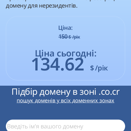
домену для нерезидентів.
Ціна:
150
$
/рік
Ціна сьогодні:
134.62
$
/рік
Підбір домену в зоні .co.cr
пошук доменів у всіх доменних зонах