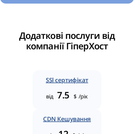
Додаткові послуги від
компанії ГіперХост
SSl сертифікат
7.5
від
$
/рік
CDN Кешування