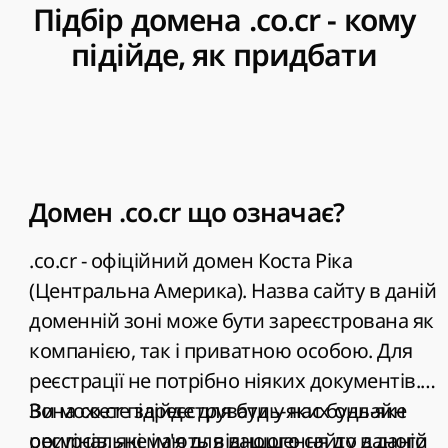
Підбір домена .co.cr - кому
підійде, як придбати
Домен .co.cr що означає?
.co.cr
- офіційний домен Коста Ріка
(Центральна Америка). Назва сайту в даній
доменній зоні може бути зареєстрована як
компанією, так і приватною особою. Для
реєстрації не потрібно ніяких документів.
Зона co.cr підійде для будь-яких онлайн
Ви можете зареєструвати у нас будь-яке
ресурсів, які мають відношення до даного
оригінальне ім'я для вашого сайту в даній