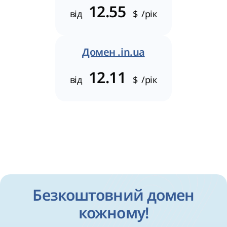
12.55
від
$
/рік
Домен .in.ua
12.11
від
$
/рік
Безкоштовний домен
кожному!