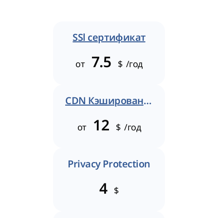
SSl сертификат
7.5
от
$
/год
CDN Кэширование
12
от
$
/год
Privacy Protection
4
$