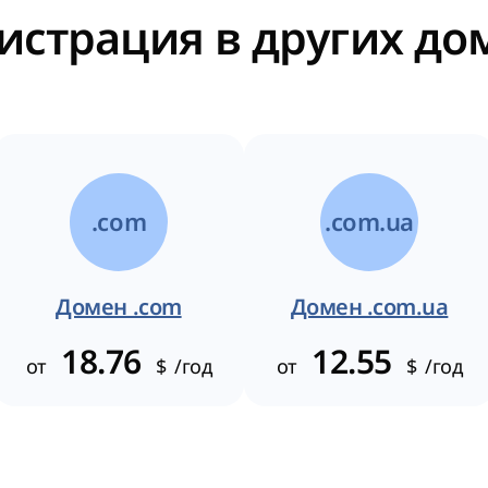
истрация в других д
.com
.com.ua
Домен .com
Домен .com.ua
18.76
12.55
от
$
/год
от
$
/год