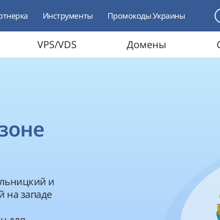
ртнерка
Инструменты
Промокоды Украины
VPS/VDS
Домены
зоне
ельницкий и
 на западе
н для