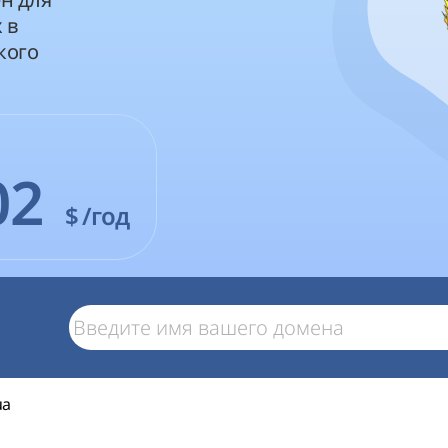
 в
кого
02
$
/год
ua