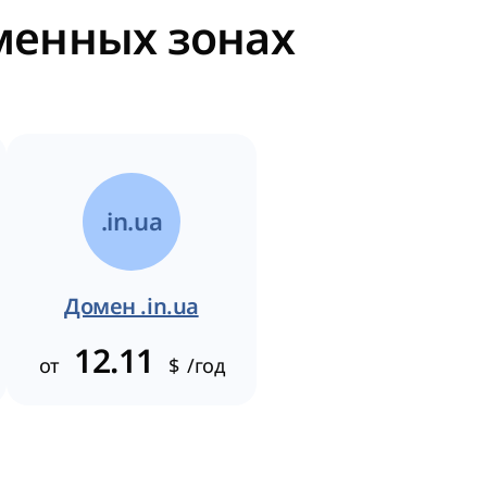
оменных зонах
.in.ua
Домен .in.ua
12.11
от
$
/год