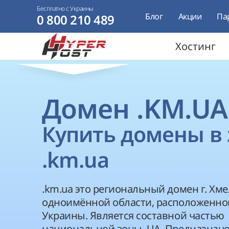
Бесплатно с Украины
Блог
Акции
Па
0 800 210 489
Хостинг
Домен .KM.UA
Купить домены в 
.km.ua
.km.ua это региональный домен г. Хм
одноимённой области, расположенной
Украины. Является составной частью
национальной зоны .UA. Предназначе