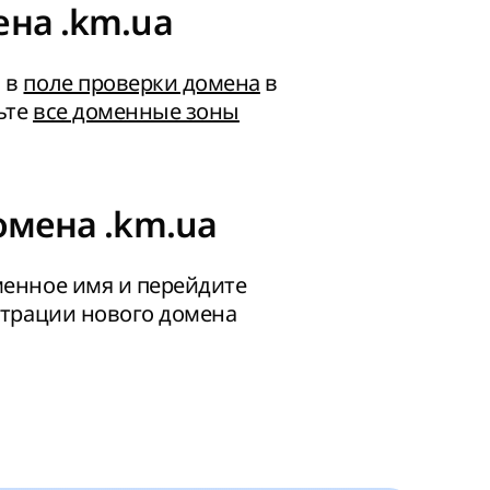
на .km.ua
 в
поле проверки домена
в
ьте
все доменные зоны
омена .km.ua
енное имя и перейдите
страции нового домена