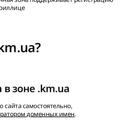
ириллице
km.ua?
 в зоне .km.ua
о сайта самостоятельно,
ератором доменных имен
.