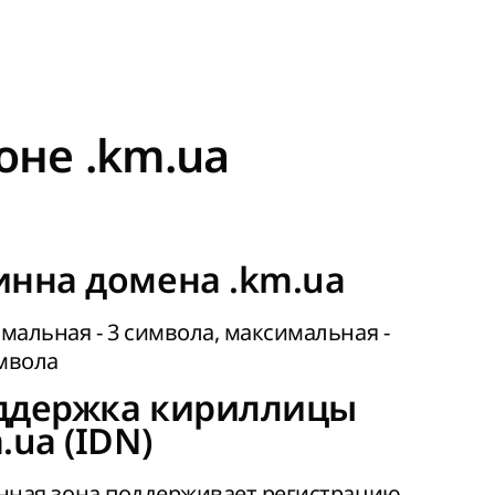
оне .km.ua
инна домена .km.ua
альная - 3 символа, максимальная -
мвола
ддержка кириллицы
.ua (IDN)
нная зона поддерживает регистрацию