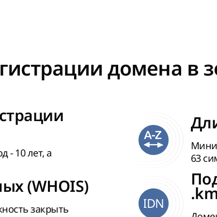
гистрации домена в з
страции
Дл
Миним
- 10 лет, а
63 си
По
ых (WHOIS)
.km
IDN
жность закрыть
Доме