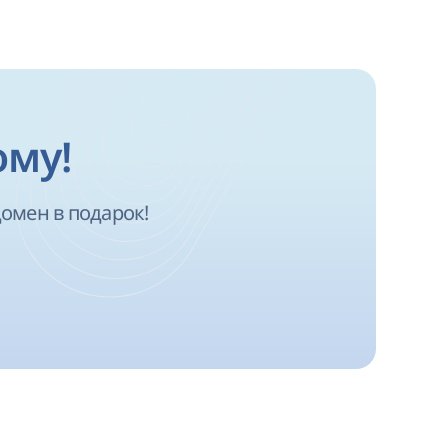
ому!
омен в подарок!