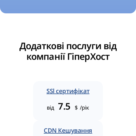
Додаткові послуги від
компанії ГіперХост
SSl сертифікат
7.5
від
$
/рік
CDN Кешування