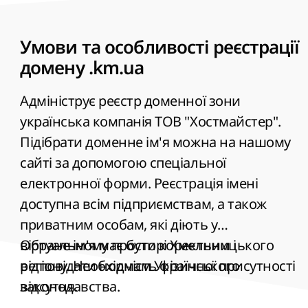
Умови та особливості реєстрації
домену .km.ua
Адмініструє реєстр доменної зони
українська компанія ТОВ "Хостмайстер".
Підібрати доменне ім'я можна на нашому
сайті за допомогою спеціальної
електронної форми. Реєстрація імені
доступна всім підприємствам, а також
приватним особам, які діють у
віртуальному просторі Хмельницького
Обране ім'я має бути коректним і
регіону. Необхідність фізичної присутності
відповідати нормам Українського
відсутня.
законодавства.