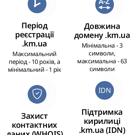
Період
Довжина
реєстрації
домену .km.ua
.km.ua
Мінімальна - 3
символи,
Максимальний
максимальна - 63
період - 10 років, а
символи
мінімальний - 1 рік
IDN
Підтримка
Захист
кирилиці
контактних
.km.ua (IDN)
даних (WHOIS)