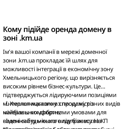
Кому підійде оренда домену в
зоні .km.ua
Ім'я вашої компанії в мережі доменної
зони .km.ua прокладає їй шлях для
можливості інтеграції в економічну зону
Хмельницького регіону, що вирізняється
високим рівнем бізнес-культури. Це
підтверджується лідируючими позиціями
м. Хмельницького в списку міст з
- Інтернет-магазину з продажу різних видів
найбільш комфортними умовами для
мінеральних добрив;
ведення будь-якого виду бізнесу. На
- Імені сайту міського підприємства КП