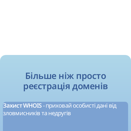
Більше ніж просто
реєстрація доменів
- приховай особисті дані від
Захист WHOIS
зловмисників та недругів