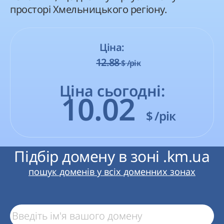
просторі Хмельницького регіону.
Ціна:
12.88
$
/рік
Ціна сьогодні:
10.02
$
/рік
Підбір домену в зоні .km.ua
пошук доменів у всіх доменних зонах