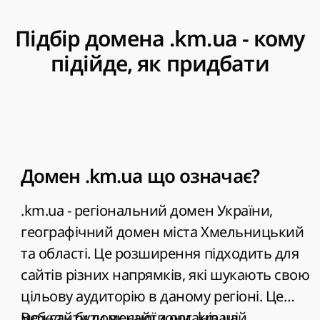
Підбір домена .km.ua - кому
підійде, як придбати
Домен .km.ua що означає?
.km.ua - регіональний домен України,
географічний домен міста Хмельницький
та області. Це розширення підходить для
сайтів різних напрямків, які шукають свою
цільову аудиторію в даному регіоні. Це
можуть бути як сайти організацій,
Веб-сайти доменної зони .km.ua