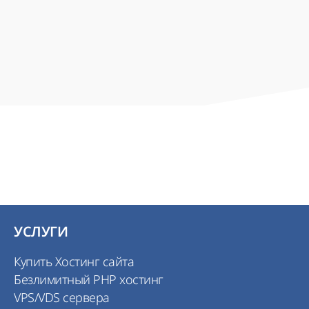
никакие дополнительные документы,
только CSR запрос сформирован через
генератор CSR
УСЛУГИ
Купить Хостинг сайта
Безлимитный PHP хостинг
VPS/VDS сервера