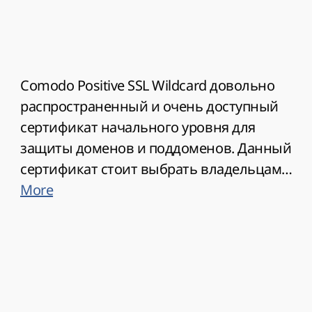
Comodo Positive SSL Wildcard довольно
распространенный и очень доступный
сертификат начального уровня для
защиты доменов и поддоменов. Данный
сертификат стоит выбрать владельцам
сайтов со сложной структурой, когда
More
кроме основного домена, есть
необходимость защитить и поддомены.
Однозначным преимуществом данного
сертификата является его скорость
выдачи. Вам не нужно предоставлять