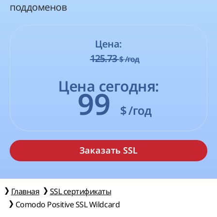
поддоменов
Цена:
125.73
$
/год
Цена сегодня:
99
$
/год
Главная
SSL сертификаты
Comodo Positive SSL Wildcard