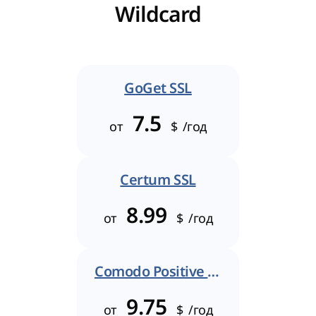
Wildcard
GoGet SSL
7.5
от
$
/год
Certum SSL
8.99
от
$
/год
Comodo Positive SSL
9.75
от
$
/год