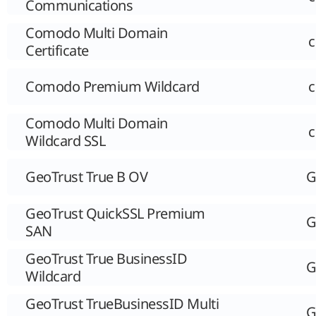
Communications
Comodo Multi Domain
Certificate
Comodo Premium Wildcard
Comodo Multi Domain
Wildcard SSL
GeoTrust True B OV
G
GeoTrust QuickSSL Premium
G
SAN
GeoTrust True BusinessID
G
Wildcard
GeoTrust TrueBusinessID Multi
G