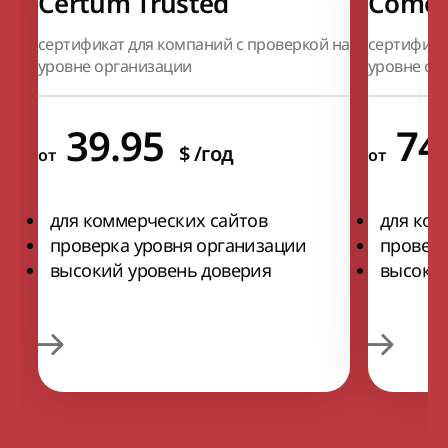
Certum Trusted
Comod
сертификат для компаний с проверкой на
сертифика
уровне организации
уровне ор
39.95
7
$
/год
от
от
для коммерческих сайтов
для ком
проверка уровня организации
проверк
высокий уровень доверия
высокий