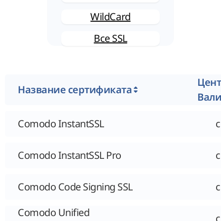
WildCard
Все SSL
Цен
Название сертификата
Вал
Comodo InstantSSL
Comodo InstantSSL Pro
Comodo Code Signing SSL
Comodo Unified