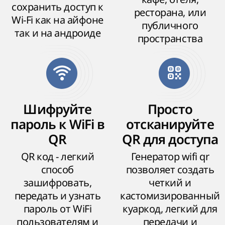
сохранить доступ к
ресторана, или
Wi-Fi как на айфоне
публичного
так и на андроиде
пространства
Шифруйте
Просто
пароль к WiFi в
отсканируйте
QR
QR для доступа
QR код - легкий
Генератор wifi qr
способ
позволяет создать
зашифровать,
четкий и
передать и узнать
кастомизированный
пароль от WiFi
куаркод, легкий для
пользователям и
передачи и