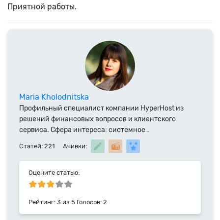
Приятной работы.
Maria Kholodnitska
Профильный специалист компании HyperHost из
решений финансовых вопросов и клиентского
сервиса. Сфера интереса: системное
администрирование и специализированное ПО.
Статей: 221
Ачивки:
Выпускница ВНТУ, автор публикаций в технических
журналах и участник различных конференций.
Специалист компании HyperHost.UA с 2019 года.
Оцените статью:
Рейтинг:
3
из
5
Голосов:
2