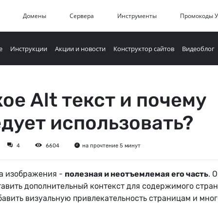
Домены
Сервера
Инструменты
Промокоды 
е
Инструкции
Акции и новости
Конструктор сайтов
Видеоблог
кое Alt текст и почему
едует использовать?
4
6604
на прочтение 5 минут
та изображения -
полезная и неотъемлемая его часть
. 
авить дополнительный контекст для содержимого стран
обавить визуальную привлекательность страницам и мног