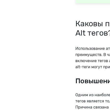
Каковы 
Alt тегов
Использование ат
преимуществ. В ч
включение тегов 
alt-теги могут пр
Повышени
Одним из наибол
тегов является то
Причина связана 