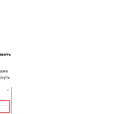
авить
даже
кнуть