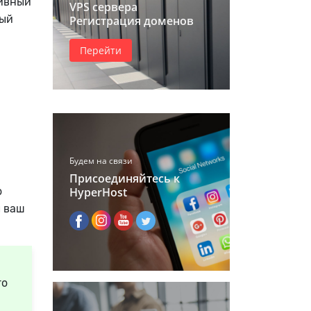
тивный
VPS сервера
ный
Регистрация доменов
Перейти
Будем на связи
Присоединяйтесь к
о
HyperHost
ы ваш
го