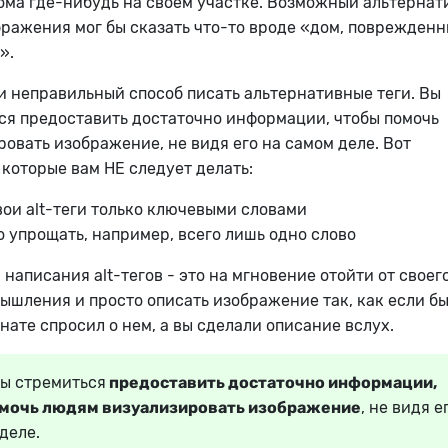
ма где-нибудь на своем участке. Возможный альтерна
ображения мог бы сказать что-то вроде «дом, поврежден
».
и неправильный способ писать альтернативные теги. Вы
я предоставить достаточно информации, чтобы помочь
овать изображение, не видя его на самом деле. Вот
 которые вам НЕ следует делать:
вои alt-теги только ключевыми словами
 упрощать, например, всего лишь одно слово
написания alt-тегов - это на мгновение отойти от своег
ышления и просто описать изображение так, как если б
нате спросил о нем, а вы сделали описание вслух.
ы стремиться
предоставить достаточно информации,
мочь людям визуализировать изображение
, не видя е
деле.