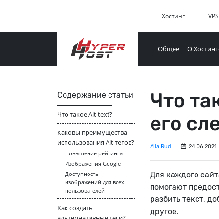
Хостинг
VPS
Общее
О Хостинг
Что та
Содержание статьи
Что такое Alt text?
его сл
Каковы преимущества
использования Alt тегов?
Alla Rud
24.06.2021
Повышение рейтинга
Изображения Google
Доступность
Для каждого сай
изображений для всех
помогают предост
пользователей
разбить текст, д
Как создать
другое.
альтернативные теги?