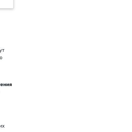
ут
о
тения
ы
их