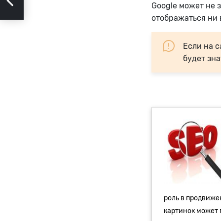
Google может не з
отображаться ни 
Если на 
будет зна