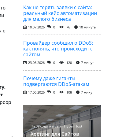
Как не терять заявки с сайта:
Что
реальный кейс автоматизации
ли
для малого бизнеса
в
10.07.2026
0
76
10 минуты
я с
Провайдер сообщил о DDoS:
как понять, что происходит с
сайтом
23.06.2026
0
120
7 минут
Почему даже гиганты
подвергаются DDoS-атакам
у,
17.06.2026
0
108
7 минут
ет
.
урсор
Переходи на сайт HyperHost
Хостинг для Сайтов