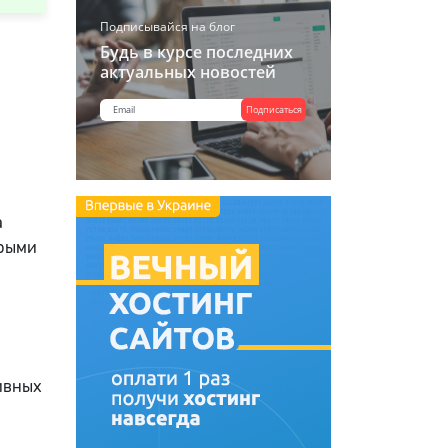
Подписывайся на блог
Будь в курсе последних
актуальных новостей
я
Подписаться
а
орыми
ивных