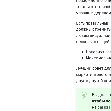
поврежденного до
тег для этого из
упавшим деревом
Есть правильный 
должны стремитьс
людям визуализир
несколько вещей,
Наполнять с
Максимально
Лучший совет для 
маркетингового м
друг в другой ком
Вы должн
чтобы по
на самом 