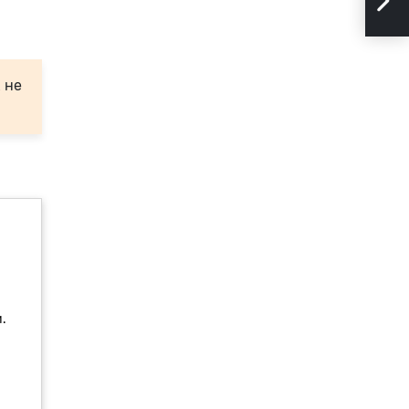
ано
 не