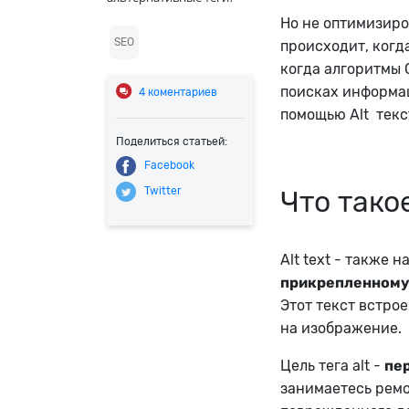
Но не оптимизиро
SEO
происходит, когд
когда алгоритмы 
поисках информац
4
коментариев
помощью Alt текс
Поделиться статьей:
Facebook
Что такое
Twitter
Alt text - также 
прикрепленному 
Этот текст встрое
на изображение.
Цель тега alt -
пе
занимаетесь ремо