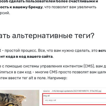
особ сделать пользователей более счастливыми и
ость к вашему бренду
, что позволит вам увеличить
рсий.
ать альтернативные теги?
t - простой процесс. Все, что вам нужно сделать, это
вст
нт кода в код вашего сайта
.
е с помощью системы управления контентом (CMS), вам 
бляться в сам код - многие CMS просто позволят вам щел
тем ввести тег alt в поле. Например: