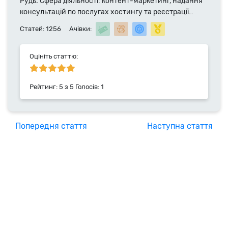
Рудь. Сфера діяльності: контент-маркетинг, надання
консультацій по послугах хостингу та реєстрації
доменних імен. Фахівець компанії HyperHost.UA з
Статей: 1256
Ачівки:
2014 року.
Оцініть статтю:
Рейтинг:
5
з
5
Голосів:
1
Попередня стаття
Наступна стаття