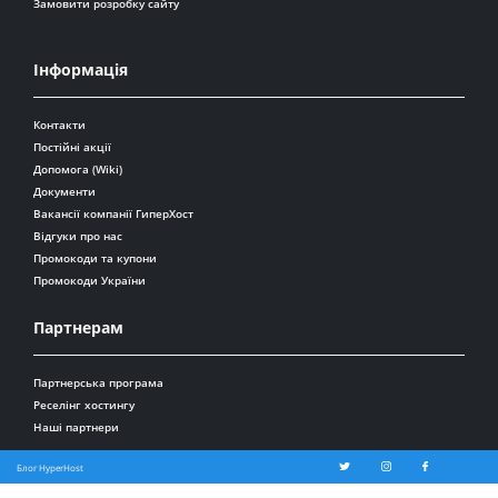
Замовити розробку сайту
Інформація
Контакти
Постійні акції
Допомога (Wiki)
Документи
Вакансії компанії ГиперХост
Відгуки про нас
Промокоди та купони
Промокоди України
Партнерам
Партнерська програма
Реселінг хостингу
Наші партнери
Блог HyperHost